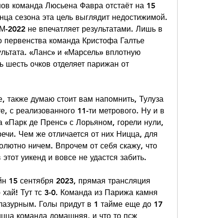
ов команда Люсьена Фавра отстаёт на 15 
онца сезона эта цель выглядит недостижимой. 
-2022 не впечатляет результатами. Лишь в 
о первенства команда Кристофа Галтье 
льтата. «Ланс» и «Марсель» вплотную 
 шесть очков отделяет парижан от 
.
, также думаю стоит вам напомнить, Тулуза 
е, с реализованного 11-ти метрового. Ну и в 
 «Парк де Пренс» с Лорьяном, горели нули, 
ечи. Чем же отличается от них Ницца, для 
олютно ничем. Впрочем от себя скажу, что 
 этот уикенд и вовсе не удастся забить.
н 15 сентября 2023, прямая трансляция 
хай! Тут тс 3-0. Команда из Парижа камня 
лазурным. Голы придут в 1 тайме еще до 17 
ицца команда домашняя, и что то псж 