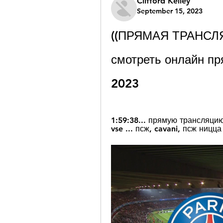
Clifford Kelley
September 15, 2023
((ПРЯМАЯ ТРАНСЛЯ
смотреть онлайн пр
2023
1:59:38... прямую трансляцию
vse ... псж, cavani, псж ницца 