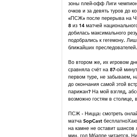
зоны плей-офф Лиги чемпион
очков и за девять туров до к
«ПСЖ» после перерыва на ЧМ
8 из 14 матчей национальног
добилась максимального резу
подобрались к гегемону. Лишь
ближайших преследователей
Во втором же, их игровом дне
сравняла счёт на 87-ой минут
первом туре, не забываем, на
до окончания самой этой встр
парижан? На мой взгляд, абс
возможно гостям в столице, в
ПСЖ - Ницца: смотреть онлай
матча SopCast бесплатноХаю 
на камне не оставит шансов 
мин, гол Мбаппе читается. Н