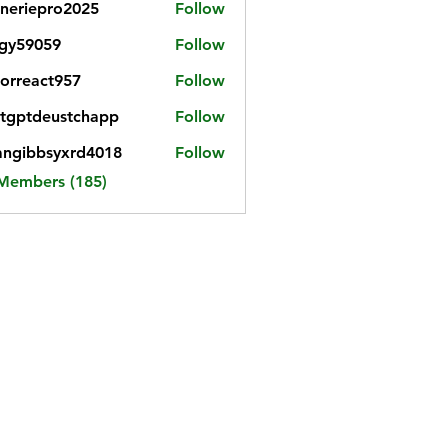
neriepro2025
Follow
gy59059
Follow
059
iorreact957
Follow
eact957
tgptdeustchapp
Follow
tdeustchapp
angibbsyxrd4018
Follow
bbsyxrd4018
 Members (185)