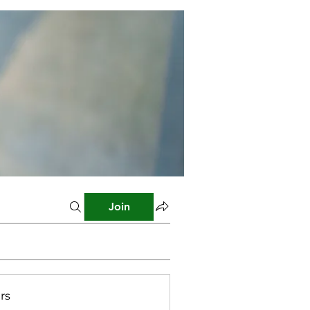
Join
rs