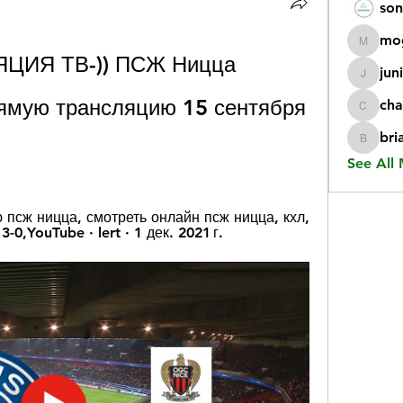
son
mo
mogy59
ЦИЯ ТВ-)) ПСЖ Ницца 
jun
juniorr
ямую трансляцию 15 сентября 
cha
chatgp
bri
briangi
See All
 псж ницца, смотреть онлайн псж ницца, кхл, 
3-0,YouTube · lert · 1 дек. 2021 г.