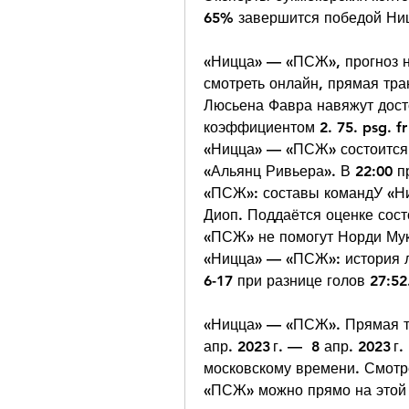
65% завершится победой Ни
«Ницца» — «ПСЖ», прогноз на 
смотреть онлайн, прямая тра
Люсьена Фавра навяжут досто
коэффициентом 2. 75. psg. fr
«Ницца» — «ПСЖ» состоится 8
«Альянц Ривьера». В 22:00 п
«ПСЖ»: составы командУ «Ни
Диоп. Поддаётся оценке сос
«ПСЖ» не помогут Норди Мук
«Ницца» — «ПСЖ»: история л
6-17 при разнице голов 27:52
«Ницца» — «ПСЖ». Прямая тра
апр. 2023 г. —  8 апр. 2023 г
московскому времени. Смотр
«ПСЖ» можно прямо на этой