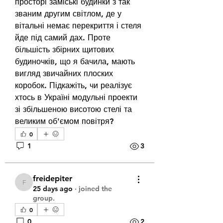
просторі заміські будинки з так 
званим другим світлом, де у 
вітальні немає перекриття і стеля 
йде під самий дах. Проте 
більшість збірних щитових 
будиночків, що я бачила, мають 
вигляд звичайних плоских 
коробок. Підкажіть, чи реалізує 
хтось в Україні модульні проекти 
зі збільшеною висотою стелі та 
великим об'ємом повітря?
0
1
3
freidepiter
freidepiter
25 days ago
·
joined the
group.
0
0
2