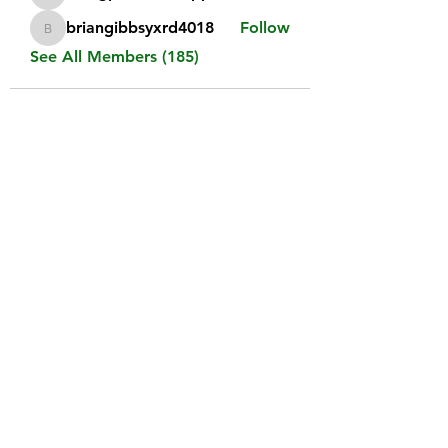
chatgptdeustchapp
briangibbsyxrd4018
Follow
briangibbsyxrd4018
See All Members (185)