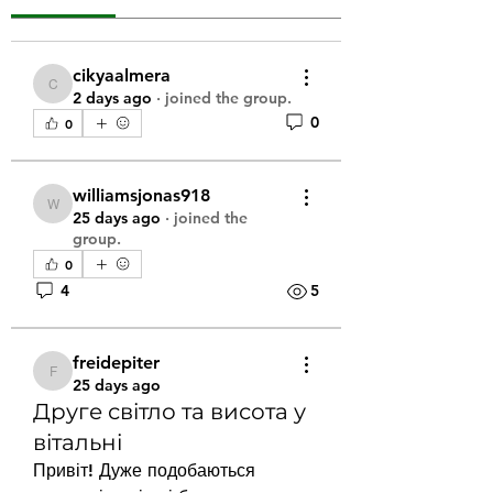
cikyaalmera
cikyaalmera
2 days ago
·
joined the group.
0
0
williamsjonas918
williamsjonas918
25 days ago
·
joined the
group.
0
4
5
freidepiter
freidepiter
25 days ago
Друге світло та висота у
вітальні
Привіт! Дуже подобаються 