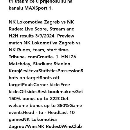
tri utakmice u prijenosu su na 
kanalu MAXSport 1.
NK Lokomotiva Zagreb vs NK 
Rudes: Live Score, Stream and 
H2H results 3/9/2024. Preview 
match NK Lokomotiva Zagreb vs 
NK Rudes, team, start time. 
Tribuna. comCroatia. 1. HNL26 
Matchday, Stadium: Stadion 
KranjčevićevaStatisticsPossessionS
hots on targetShots off 
targetFoulsCorner kicksFree 
kicksOffsidesBest bookmakersGet 
150% bonus up to 222€Get 
welcome bonus up to 350%Game 
eventsHead - to - HeadLast 10 
gamesNK Lokomotiva 
Zagreb7WinsNK Rudes0WinsClub 