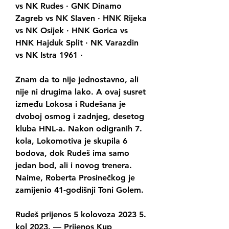
vs NK Rudes · GNK Dinamo 
Zagreb vs NK Slaven · HNK Rijeka 
vs NK Osijek · HNK Gorica vs 
HNK Hajduk Split · NK Varazdin 
vs NK Istra 1961 ·
Znam da to nije jednostavno, ali 
nije ni drugima lako. A ovaj susret 
između Lokosa i Rudešana je 
dvoboj osmog i zadnjeg, desetog 
kluba HNL-a. Nakon odigranih 7. 
kola, Lokomotiva je skupila 6 
bodova, dok Rudeš ima samo 
jedan bod, ali i novog trenera. 
Naime, Roberta Prosinečkog je 
zamijenio 41-godišnji Toni Golem.
Rudeš prijenos 5 kolovoza 2023 5. 
kol 2023. — Prijenos Kup 