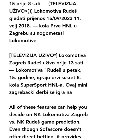
15 prije 8 sati — (TELEVIZIJA 
UŽIVO>))) Lokomotiva Rudeš 
gledati prijenos 15/09/2023 11. 
velj 2018. — kola Prve HNL u 
Zagrebu su nogometaši 
Lokomotive
[TELEVIZIJA UŽIVO*] Lokomotiva 
Zagreb Rudeš uživo prije 13 sati 
— Lokomotiva i Rudeš u petak, 
15. godine, igraju prvi susret 8. 
kola SuperSport HNL-a. Ovaj mini 
zagrebački derbi se igra na
All of these features can help you 
decide on NK Lokomotiva Zagreb 
vs. NK Rudeš game prediction. 
Even though Sofascore doesn't 
offer direct betting, it provides 