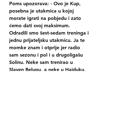
Poms upozorava: - Ovo je Kup, 
posebna je utakmica u kojoj 
morate igrati na pobjedu i zato 
ćemo dati svoj maksimum. 
Odradili smo šest-sedam treninga i 
jednu prijateljsku utakmicu. Ja te 
momke znam i otprije jer radio 
sam sezonu i pol i u drugoligašu 
Solinu. Neke sam trenirao u 
Slaven Belupu, a neke u Hajduku. 
Ukratko, nepoznanica nema”, 
rekao je Toni Golem, novi trener 
Rudeša. “Momci su puni motiva, 
kao i ja. Mislim da ćemo dati sve 
od sebe u utakmici s 
Lokomotivima i da se ti bodovi 
upišu na naš konto. Ispred nas je 
još 29 utakmica, dugo je 
prvenstvo.