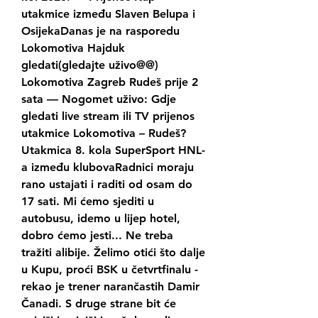
utakmice između Slaven Belupa i 
OsijekaDanas je na rasporedu 
Lokomotiva Hajduk 
gledati(gledajte uživo@@) 
Lokomotiva Zagreb Rudeš prije 2 
sata — Nogomet uživo: Gdje 
gledati live stream ili TV prijenos 
utakmice Lokomotiva – Rudeš? 
Utakmica 8. kola SuperSport HNL-
a između klubovaRadnici moraju 
rano ustajati i raditi od osam do 
17 sati. Mi ćemo sjediti u 
autobusu, idemo u lijep hotel, 
dobro ćemo jesti... Ne treba 
tražiti alibije. Želimo otići što dalje 
u Kupu, proći BSK u četvrtfinalu - 
rekao je trener narančastih Damir 
Čanadi. S druge strane bit će 