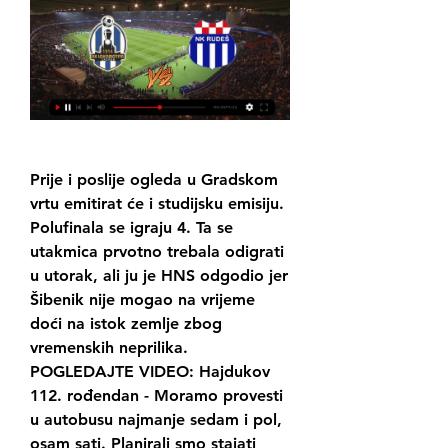
Prije i poslije ogleda u Gradskom 
vrtu emitirat će i studijsku emisiju. 
Polufinala se igraju 4. Ta se 
utakmica prvotno trebala odigrati 
u utorak, ali ju je HNS odgodio jer 
Šibenik nije mogao na vrijeme 
doći na istok zemlje zbog 
vremenskih neprilika. 
POGLEDAJTE VIDEO: Hajdukov 
112. rođendan - Moramo provesti 
u autobusu najmanje sedam i pol, 
osam sati. Planirali smo stajati 