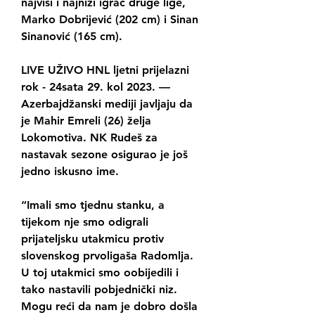
najviši i najniži igrač druge lige, 
Marko Dobrijević (202 cm) i Sinan 
Sinanović (165 cm).
LIVE UŽIVO HNL ljetni prijelazni 
rok - 24sata 29. kol 2023. — 
Azerbajdžanski mediji javljaju da 
je Mahir Emreli (26) želja 
Lokomotiva. NK Rudeš za 
nastavak sezone osigurao je još 
jedno iskusno ime.
“Imali smo tjednu stanku, a 
tijekom nje smo odigrali 
prijateljsku utakmicu protiv 
slovenskog prvoligaša Radomlja. 
U toj utakmici smo oobijedili i 
tako nastavili pobjednički niz. 
Mogu reći da nam je dobro došla 