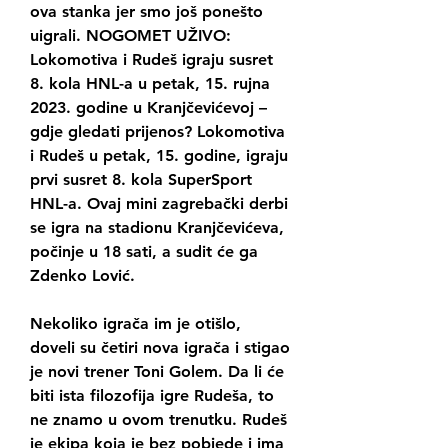
ova stanka jer smo još ponešto 
uigrali. NOGOMET UŽIVO: 
Lokomotiva i Rudeš igraju susret 
8. kola HNL-a u petak, 15. rujna 
2023. godine u Kranjčevićevoj – 
gdje gledati prijenos? Lokomotiva 
i Rudeš u petak, 15. godine, igraju 
prvi susret 8. kola SuperSport 
HNL-a. Ovaj mini zagrebački derbi 
se igra na stadionu Kranjčevićeva, 
počinje u 18 sati, a sudit će ga 
Zdenko Lović.
Nekoliko igrača im je otišlo, 
doveli su četiri nova igrača i stigao 
je novi trener Toni Golem. Da li će 
biti ista filozofija igre Rudeša, to 
ne znamo u ovom trenutku. Rudeš 
je ekipa koja je bez pobjede i ima 