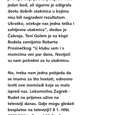
jedan bod, ali sigurno je odigrala 
dosta dobrih utakmica u kojima 
nisu bili nagrađeni rezultatom. 
Ukratko, očekuje nas jedna teška i 
zahtjevna utakmica”, dodao je 
Čabraja. Toni Golem je na klupi 
Rudeša zamijenio Roberta 
Prosinečkog “U klubu sam i s 
momcima već par dana. Navijači 
su nam potrebni za tu utakmicu.
No, treba nam jedna pobjeda da 
se imamo za što hvatati, odnosno 
loviti ove momčadi koje su malo 
ispred nas. Lokomotiva Zagreb - 
Rudeš na prijenos uživo na 
televiziji danas. Gdje mogu gledati 
besplatno na televiziji? 8 1. HNL 