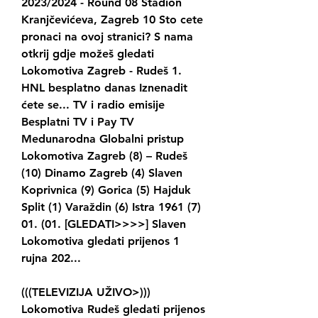
2023/2024 - Round 08 Stadion 
Kranjčevićeva, Zagreb 10 Sto cete 
pronaci na ovoj stranici? S nama 
otkrij gdje možeš gledati 
Lokomotiva Zagreb - Rudeš 1. 
HNL besplatno danas Iznenadit 
ćete se... TV i radio emisije 
Besplatni TV i Pay TV 
Medunarodna Globalni pristup 
Lokomotiva Zagreb (8) – Rudeš 
(10) Dinamo Zagreb (4) Slaven 
Koprivnica (9) Gorica (5) Hajduk 
Split (1) Varaždin (6) Istra 1961 (7) 
01. (01. [GLEDATI>>>>] Slaven 
Lokomotiva gledati prijenos 1 
rujna 202...
(((TELEVIZIJA UŽIVO>))) 
Lokomotiva Rudeš gledati prijenos 