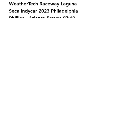
WeatherTech Raceway Laguna 
Seca Indycar 2023 Philadelphia 
Phillies - Atlanta Braves 07:10 
New England Patriots - 
Philadelphia Eagles NFL 2023/24 
10:00 Oglašujte pri nas Arena 
Sport ponuja izredno učinkovito 
ciljno oglaševanje. Bi vaši izdelki in 
storitve zanimali športne 
navdušence? Poiščemo vam prave 
priložnosti ter ustvarjamo 
inovativne vezi med oglaševalci in 
gledalci. PREBERITE VEČ Ne 
spreglejte Ta teden ne zamudite 
ABA Superpokal 2023 - 
ČetrtfinaleCedevita Olimpija - 
Igokea m:telponedeljek, 18. 09.
Ostatecznie to Śląsk Wrocław 