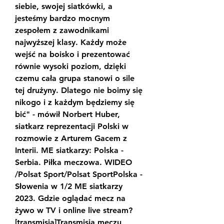
siebie, swojej siatkówki, a 
jesteśmy bardzo mocnym 
zespołem z zawodnikami 
najwyższej klasy. Każdy może 
wejść na boisko i prezentować 
równie wysoki poziom, dzięki 
czemu cała grupa stanowi o sile 
tej drużyny. Dlatego nie boimy się 
nikogo i z każdym będziemy się 
bić" - mówił Norbert Huber, 
siatkarz reprezentacji Polski w 
rozmowie z Arturem Gacem z 
Interii. ME siatkarzy: Polska - 
Serbia. Piłka meczowa. WIDEO 
/Polsat Sport/Polsat SportPolska - 
Słowenia w 1/2 ME siatkarzy 
2023. Gdzie oglądać mecz na 
żywo w TV i online live stream? 
[transmisja]Transmisja meczu 