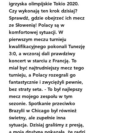
igrzyska olimpijskie Tokio 2020. 
Czy wykonają ten krok dzisiaj? 
Sprawdź, gdzie obejrzeć ich mecz 
ze Słowenią! Polacy są w 
komfortowej sytuacji. W 
pierwszym meczu turnieju 
kwalifikacyjnego pokonali Tunezję 
3:0, a wczoraj dali prawdziwy 
koncert w starciu z Francją. To 
miał być najtrudniejszy mecz tego 
turnieju, a Polacy rozegrali go 
fantastycznie i zwyciężyli pewnie, 
bez straty seta. - To był najlepszy 
mecz mojego zespołu w tym 
sezonie. Spotkanie przeciwko 
Brazylii w Chicago był również 
świetny, ale zupełnie inna 
sytuacja. Dzisiaj graliśmy z presją, 
a moja drużyna pokazała, że radzi 