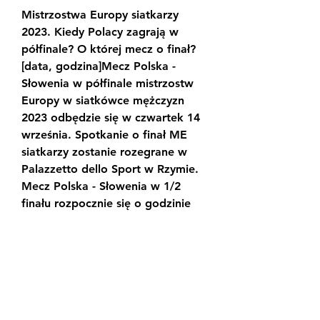
Mistrzostwa Europy siatkarzy 
2023. Kiedy Polacy zagrają w 
półfinale? O której mecz o finał? 
[data, godzina]Mecz Polska - 
Słowenia w półfinale mistrzostw 
Europy w siatkówce mężczyzn 
2023 odbędzie się w czwartek 14 
września. Spotkanie o finał ME 
siatkarzy zostanie rozegrane w 
Palazzetto dello Sport w Rzymie. 
Mecz Polska - Słowenia w 1/2 
finału rozpocznie się o godzinie 
18. 00 czasu polskiego (za Polsat 
Sport). Finał turnieju zaplanowano 
na sobotę 16. 09 (godzina 21. 00), 
z kolei mecz o 3. miejsce zostanie 
rozegrany tego samego dnia o 
godzinie 18. 00.