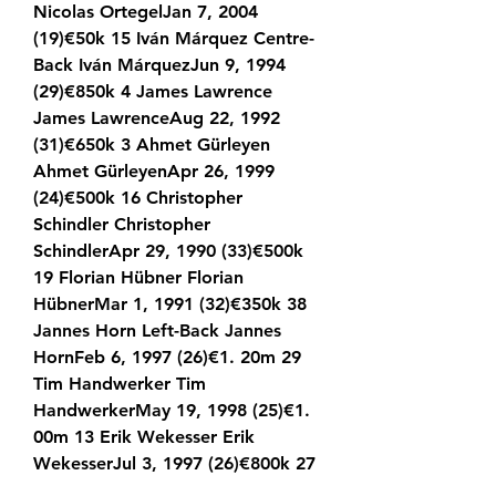
Nicolas OrtegelJan 7, 2004 
(19)€50k 15 Iván Márquez Centre-
Back Iván MárquezJun 9, 1994 
(29)€850k 4 James Lawrence 
James LawrenceAug 22, 1992 
(31)€650k 3 Ahmet Gürleyen 
Ahmet GürleyenApr 26, 1999 
(24)€500k 16 Christopher 
Schindler Christopher 
SchindlerApr 29, 1990 (33)€500k 
19 Florian Hübner Florian 
HübnerMar 1, 1991 (32)€350k 38 
Jannes Horn Left-Back Jannes 
HornFeb 6, 1997 (26)€1. 20m 29 
Tim Handwerker Tim 
HandwerkerMay 19, 1998 (25)€1. 
00m 13 Erik Wekesser Erik 
WekesserJul 3, 1997 (26)€800k 27 
Nathaniel Brown Nathaniel 