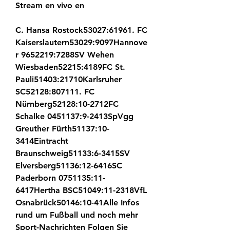
Stream en vivo en
C. Hansa Rostock53027:61961. FC 
Kaiserslautern53029:9097Hannove
r 9652219:7288SV Wehen 
Wiesbaden52215:4189FC St. 
Pauli51403:21710Karlsruher 
SC52128:807111. FC 
Nürnberg52128:10-2712FC 
Schalke 0451137:9-2413SpVgg 
Greuther Fürth51137:10-
3414Eintracht 
Braunschweig51133:6-3415SV 
Elversberg51136:12-6416SC 
Paderborn 0751135:11-
6417Hertha BSC51049:11-2318VfL 
Osnabrück50146:10-41Alle Infos 
rund um Fußball und noch mehr 
Sport-Nachrichten Folgen Sie 