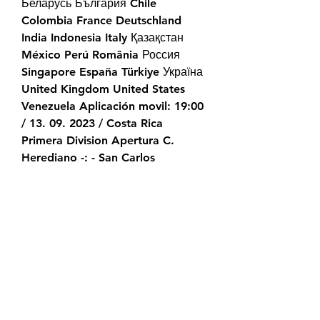
Беларусь България Chile 
Colombia France Deutschland 
India Indonesia Italy Қазақстан 
México Perú România Россия 
Singapore España Türkiye Україна 
United Kingdom United States 
Venezuela Aplicación movil: 19:00 
/ 13. 09. 2023 / Costa Rica 
Primera Division Apertura C. 
Herediano -: - San Carlos 
TRANSMISIONES EN TV 
PROBABILIDADES 2 X 1 bet365 7.
Linton] Santos de Guapiles, 72' [R. 
Jimenez] Santos de Guapiles, 
02/09/2023 Primera Division Costa 
Rica 2023 Santos de Guapiles 1-0 
Guanacasteca Resultado: Gano 
Santos de Guapiles - marcador 1-0 