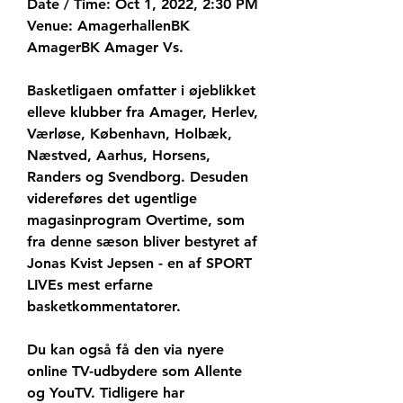
Date / Time: Oct 1, 2022, 2:30 PM 
Venue: AmagerhallenBK 
AmagerBK Amager Vs.
Basketligaen omfatter i øjeblikket 
elleve klubber fra Amager, Herlev, 
Værløse, København, Holbæk, 
Næstved, Aarhus, Horsens, 
Randers og Svendborg. Desuden 
videreføres det ugentlige 
magasinprogram Overtime, som 
fra denne sæson bliver bestyret af 
Jonas Kvist Jepsen - en af SPORT 
LIVEs mest erfarne 
basketkommentatorer.
Du kan også få den via nyere 
online TV-udbydere som Allente 
og YouTV. Tidligere har 