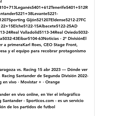
 
410+713Leganés5401+612Tenerife5401+512R
antander5221+38Levante5221-
207Sporting Gijón521207Eldense5212-27FC 
22+15Elche5122-15Albacete5122-25AD 
113-24Real Valladolid5113-34Real Oviedo5032-
032-43Eibar5104-63Noticias - 2ª DivisiónEl 
er a primeraKarl Roes, CEO Stage Front, 
resa y el equipo para recobrar protagonismo 
Zaragoza vs. Racing 15 abr 2023 — Dónde ver 
. Racing Santander de Segunda División 2022-
 en vivo · Movistar + · Orange
der en vivo online, en Ver el infográfico 
 Santander - Sporticos.com - es un servicio 
ón de los partidos de futbol