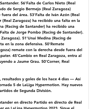
Santander. 56'Falta de Carlos Nieto (Real 
do de Sergio Bermejo (Real Zaragoza) 
fuera del área. 53'Falta de Iván Azón (Real 
(Real Zaragoza) ha recibido una falta en la 
a (Racing de Santander) ha recibido una 
1'Falta de Jorge Pombo (Racing de Santander). 
l Zaragoza). 51'Unai Medina (Racing de 
lta en la zona defensiva. 50'Remate 
goza) remate con la derecha desde fuera del 
apater. 45'Cambio en Real Zaragoza, entra al 
uyendo a Jaume Grau. 50'Corner, Real 
resultados y goles de los hace 4 días — Así 
jornada 5 de LaLiga Hypermotion. Hay nuevos 
artidos de Segunda División.
tander en directo Partido en directo de Real 
er en LaLiga Hypermotion 2023. Sigue el 