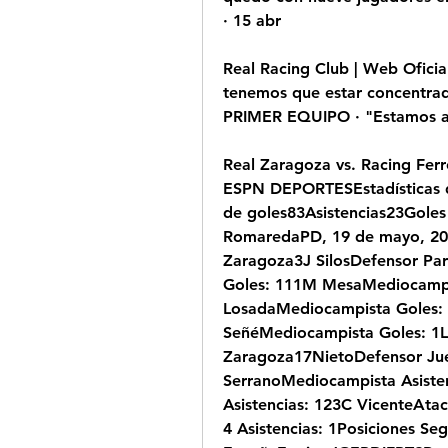
· 15 abr
Real Racing Club | Web Oficial
tenemos que estar concentrad
PRIMER EQUIPO · "Estamos a
Real Zaragoza vs. Racing Ferro
ESPN DEPORTESEstadísticas d
de goles83Asistencias23Goles
RomaredaPD, 19 de mayo, 20
Zaragoza3J SilosDefensor Par
Goles: 111M MesaMediocampist
LosadaMediocampista Goles: 
SeñéMediocampista Goles: 1Lí
Zaragoza17NietoDefensor Jueg
SerranoMediocampista Asisten
Asistencias: 123C VicenteAtac
4 Asistencias: 1Posiciones Seg