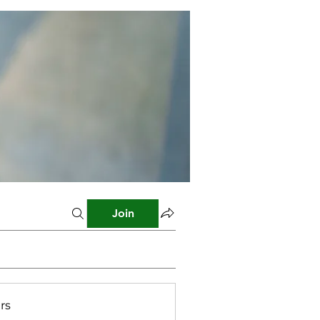
Join
rs