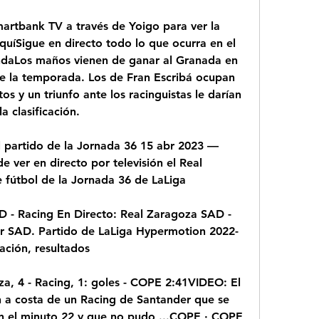
martbank TV a través de Yoigo para ver la 
uíSigue en directo todo lo que ocurra en el 
daLos maños vienen de ganar al Granada en 
e la temporada. Los de Fran Escribá ocupan 
s y un triunfo ante los racinguistas le darían 
a clasificación.
l partido de la Jornada 36 15 abr 2023 — 
e ver en directo por televisión el Real 
 fútbol de la Jornada 36 de LaLiga
 - Racing En Directo: Real Zaragoza SAD - 
r SAD. Partido de LaLiga Hypermotion 2022-
cación, resultados
, 4 - Racing, 1: goles - COPE 2:41VIDEO: El 
n a costa de un Racing de Santander que se 
 el minuto 22 y que no pudo ...COPE · COPE 