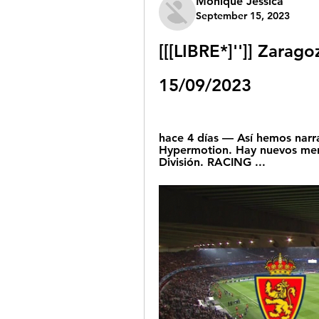
Monique Jessica
September 15, 2023
[[[LIBRE*]'']] Zarago
15/09/2023
hace 4 días — Así hemos narra
Hypermotion. Hay nuevos mens
División. RACING ...