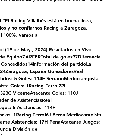
 “El Racing Villalbés está en buena línea, 
os y no confiarnos Racing a Zaragoza. 
l 100%, vamos a
l (19 de May., 2024) Resultados en Vivo - 
e EquipoZARFERTotal de goles97Diferencia 
 Concedidos14Información del partidoLa 
24Zaragoza, España GoleadoresReal 
tidos: 5 Goles: 114F SerranoMediocampista 
a Goles: 1Racing Ferrol22I 
323C VicenteAtacante Goles: 110J 
der de AsistenciasReal 
os: 5 Asistencias: 114F 
cias: 1Racing Ferrol6J BernalMediocampista 
ante Asistencias: 17H PenaAtacante Juegos: 
unda División de 