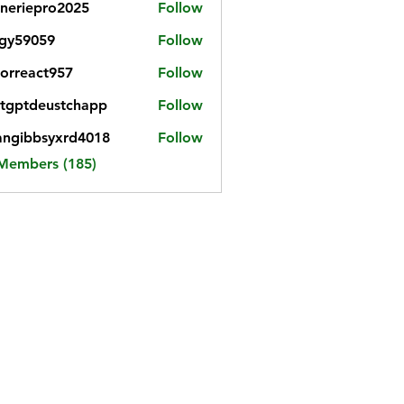
neriepro2025
Follow
gy59059
Follow
059
iorreact957
Follow
eact957
tgptdeustchapp
Follow
tdeustchapp
angibbsyxrd4018
Follow
bbsyxrd4018
 Members (185)