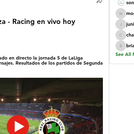
son
mo
mogy59
za - Racing en vivo hoy 
jun
juniorr
cha
chatgp
bri
briangi
See All
do en directo la jornada 5 de LaLiga 
ajes. Resultados de los partidos de Segunda 