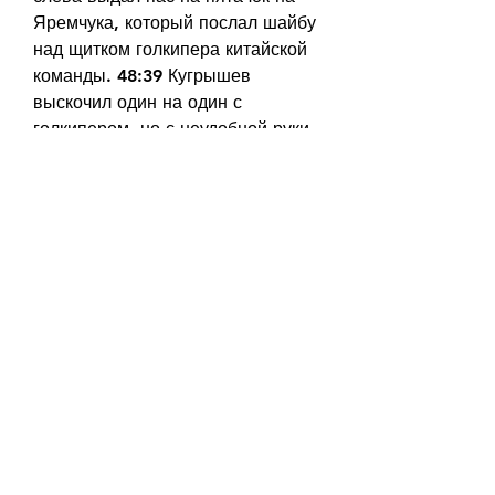
Яремчука, который послал шайбу 
над щитком голкипера китайской 
команды. 48:39 Кугрышев 
выскочил один на один с 
голкипером, но с неудобной руки 
направил шайбу немного левее 
ворот.
43:21 Теперь проброс у китайской 
команды. 42:55 42:25 Аркалов 
справа с дальней дистанции не 
попал в створ ворот. 41:26 3:1!!! 
ГРАОВАЦ!!! Граовац с Буцаевым 
устроили перепасовку перед 
воротами и Тайлер справа 
послал шайбу под щитками Суня. 
41:05 Лесли слева приблизился к 
воротам и бросил. Шикин и в этой 