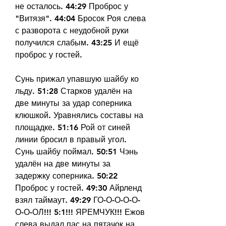
не осталось. 44:29 Проброс у 
"Витязя". 44:04 Бросок Роя слева 
с разворота с неудобной руки 
получился слабым. 43:25 И ещё 
проброс у гостей.
Сунь прижал упавшую шайбу ко 
льду. 51:28 Старков удалён на 
две минуты за удар соперника 
клюшкой. Уравнялись составы на 
площадке. 51:16 Рой от синей 
линии бросил в правый угол. 
Сунь шайбу поймал. 50:51 Чэнь 
удалён на две минуты за 
задержку соперника. 50:22 
Проброс у гостей. 49:30 Айрленд 
взял таймаут. 49:29 ГО-О-О-О-О-
О-О-ОЛ!!! 5:1!!! ЯРЕМЧУК!!! Ежов 
слева выдал пас на пятачок на 