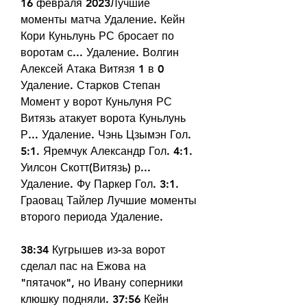
16 февраля 2023Лучшие 
моменты матча Удаление. Кейн 
Кори Куньлунь РС бросает по 
воротам с... Удаление. Волгин 
Алексей Атака Витязя 1 в 0 
Удаление. Старков Степан 
Момент у ворот Куньлуня РС 
Витязь атакует ворота Куньлунь 
Р... Удаление. Чэнь Цзымэн Гол. 
5:1. Яремчук Александр Гол. 4:1. 
Уилсон Скотт(Витязь) р... 
Удаление. Фу Паркер Гол. 3:1. 
Граовац Тайлер Лучшие моменты 
второго периода Удаление.
38:34 Кугрышев из-за ворот 
сделал пас на Ежова на 
"пятачок", но Ивану соперники 
клюшку подняли. 37:56 Кейн 