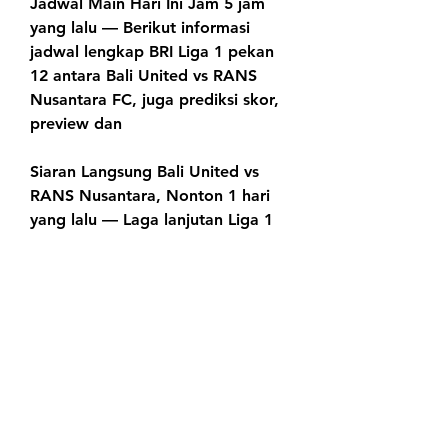
Jadwal Main Hari Ini Jam 5 jam 
yang lalu — Berikut informasi 
jadwal lengkap BRI Liga 1 pekan 
12 antara Bali United vs RANS 
Nusantara FC, juga prediksi skor, 
preview dan
Siaran Langsung Bali United vs 
RANS Nusantara, Nonton 1 hari 
yang lalu — Laga lanjutan Liga 1 
yang mempertemukan Bali United 
vs RANS Nusantara FC bakal 
berlangsung pada Jumat 15 
September
Liga 1 Kembali Bergulir Jumat, 
Ada PSM vs Bali United 27 Jul 
2022 — Jadwal matchday 
pertama pekan kedua Liga 1 