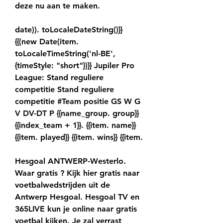
deze nu aan te maken.
date)). toLocaleDateString()}} 
{{(new Date(item. 
toLocaleTimeString('nl-BE', 
{timeStyle: "short"})}} Jupiler Pro 
League: Stand reguliere 
competitie Stand reguliere 
competitie #Team positie GS W G 
V DV-DT P {{name_group. group}} 
{{index_team + 1}}. {{item. name}} 
{{item. played}} {{item. wins}} {{item.
Hesgoal ANTWERP-Westerlo. 
Waar gratis ? Kijk hier gratis naar 
voetbalwedstrijden uit de 
Antwerp Hesgoal. Hesgoal TV en 
365LIVE kun je online naar gratis 
voetbal kijken. Je zal verrast