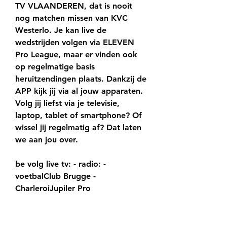
TV VLAANDEREN, dat is nooit 
nog matchen missen van KVC 
Westerlo. Je kan live de 
wedstrijden volgen via ELEVEN 
Pro League, maar er vinden ook 
op regelmatige basis 
heruitzendingen plaats. Dankzij de 
APP kijk jij via al jouw apparaten. 
Volg jij liefst via je televisie, 
laptop, tablet of smartphone? Of 
wissel jij regelmatig af? Dat laten 
we aan jou over.
be volg live tv: - radio: - 
voetbalClub Brugge - 
CharleroiJupiler Pro 
Leaguesite/app:20:45sporza. be 
volg live tv: - radio:18:00radio 1 
luister livevoetbalUnion - KRC 