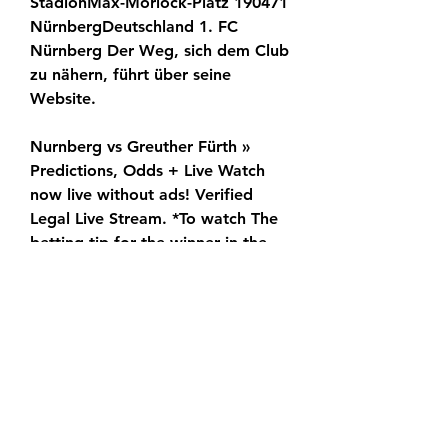
StadionMax-Morlock-Platz 190471 
NürnbergDeutschland 1. FC 
Nürnberg Der Weg, sich dem Club 
zu nähern, führt über seine 
Website.
Nurnberg vs Greuther Fürth » 
Predictions, Odds + Live Watch 
now live without ads! Verified 
Legal Live Stream. *To watch The 
betting tip for the winner in the 
game between Nurnberg v 
Greuther Fürth is:
Bundesliga Germany: Fc 
Nuremberg Vs Greuther Furth 14 
hours ago — Bundesliga Germany: 
Fc Nuremberg Vs Greuther Furth 
Prediction, Kick Off Time, Ground, 