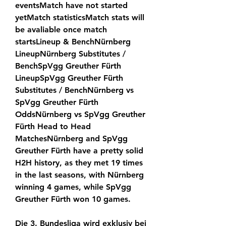
eventsMatch have not started 
yetMatch statisticsMatch stats will 
be avaliable once match 
startsLineup & BenchNürnberg 
LineupNürnberg Substitutes / 
BenchSpVgg Greuther Fürth 
LineupSpVgg Greuther Fürth 
Substitutes / BenchNürnberg vs 
SpVgg Greuther Fürth 
OddsNürnberg vs SpVgg Greuther 
Fürth Head to Head 
MatchesNürnberg and SpVgg 
Greuther Fürth have a pretty solid 
H2H history, as they met 19 times 
in the last seasons, with Nürnberg 
winning 4 games, while SpVgg 
Greuther Fürth won 10 games.
Die 3. Bundesliga wird exklusiv bei 