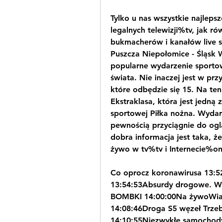
Tylko u nas wszystkie najleps
legalnych telewizji%tv, jak r
bukmacherów i kanałów live s
Puszcza Niepołomice - Śląsk W
popularne wydarzenie sporto
świata. Nie inaczej jest w pr
które odbędzie się 15. Na ten
Ekstraklasa, która jest jedną 
sportowej Piłka nożna. Wydar
pewnością przyciągnie do ogląd
dobra informacja jest taka, ż
żywo w tv%tv i Internecie%on
Co oprocz koronawirusa 13:
13:54:53Absurdy drogowe. Wro
BOMBKI 14:00:00Na żywoWiad
14:08:46Droga S5 węzeł Trzeb
14:10:55Niezwykłe samochody