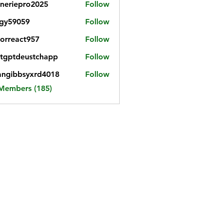
neriepro2025
Follow
gy59059
Follow
059
iorreact957
Follow
eact957
tgptdeustchapp
Follow
tdeustchapp
angibbsyxrd4018
Follow
bbsyxrd4018
 Members (185)