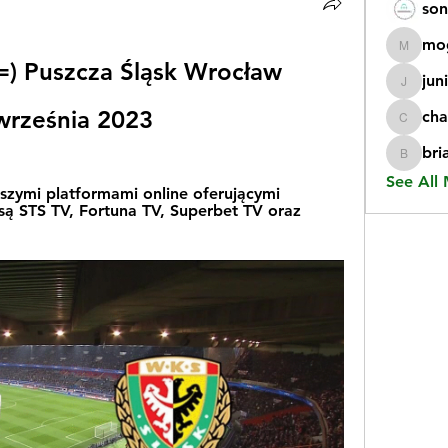
son
mo
mogy59
=) Puszcza Śląsk Wrocław 
jun
juniorr
 września 2023
cha
chatgp
bri
briangi
See All
zymi platformami online oferującymi 
ą STS TV, Fortuna TV, Superbet TV oraz 