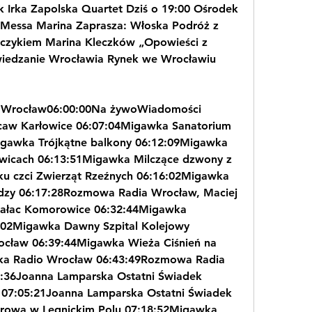
 Irka Zapolska Quartet Dziś o 19:00 Ośrodek 
 Messa Marina Zaprasza: Włoska Podróż z 
czykiem Marina Kleczków „Opowieści z 
wiedzanie Wrocławia Rynek we Wrocławiu 
o Wrocław06:00:00Na żywoWiadomości 
aw Karłowice 06:07:04Migawka Sanatorium 
gawka Trójkątne balkony 06:12:09Migawka 
icach 06:13:51Migawka Milczące dzwony z 
u czci Zwierząt Rzeźnych 06:16:02Migawka 
ydzy 06:17:28Rozmowa Radia Wrocław, Maciej 
ałac Komorowice 06:32:44Migawka 
:02Migawka Dawny Szpital Kolejowy 
cław 06:39:44Migawka Wieża Ciśnień na 
ka Radio Wrocław 06:43:49Rozmowa Radia 
6:36Joanna Lamparska Ostatni Świadek 
7:05:21Joanna Lamparska Ostatni Świadek 
rowa w Legnickim Polu 07:18:52Migawka 