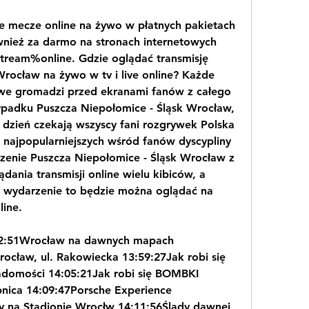
ze mecze online na żywo w płatnych pakietach 
ównież za darmo na stronach internetowych 
tream%online. Gdzie oglądać transmisję 
rocław na żywo w tv i live online? Każde 
we gromadzi przed ekranami fanów z całego 
zypadku Puszcza Niepołomice - Śląsk Wrocław, 
 dzień czekają wszyscy fani rozgrywek Polska 
z najpopularniejszych wśród fanów dyscypliny 
zenie Puszcza Niepołomice - Śląsk Wrocław z 
ania transmisji online wielu kibiców, a 
e wydarzenie to będzie można oglądać na 
line.
52:51Wrocław na dawnych mapach 
cław, ul. Rakowiecka 13:59:27Jak robi się 
omości 14:05:21Jak robi się BOMBKI 
nica 14:09:47Porsche Experience 
 na Stadionie Wrocłw 14:11:56Ślady dawnej 