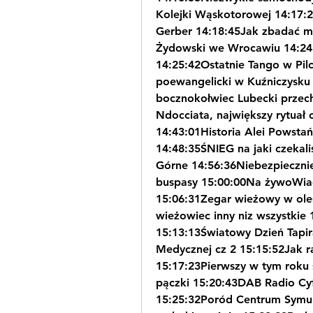
Kolejki Wąskotorowej 14:17:
Gerber 14:18:45Jak zbadać m
Żydowski we Wrocawiu 14:24:
14:25:42Ostatnie Tango w Pil
poewangelicki w Kuźniczysku 
bocznokołwiec Lubecki przec
Ndocciata, największy rytuał 
14:43:01Historia Alei Powsta
14:48:35ŚNIEG na jaki czeka
Górne 14:56:36Niebezpiecznie
buspasy 15:00:00Na żywoWiad
15:06:31Zegar wieżowy w oleś
wieżowiec inny niz wszystkie 
15:13:13Światowy Dzień Tapi
Medycznej cz 2 15:15:52Jak r
15:17:23Pierwszy w tym roku 
pączki 15:20:43DAB Radio Cyf
15:25:32Poród Centrum Symula