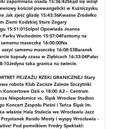
iki zapomniana osada 15:36:42Skąd się wziął 
ewiowy kościoł poewangelicki w Kuzniczysku 
e Jak zjeść glizdę 15:43:36Kwaśne Źródełko 
 Ziemi Kodzkiej Stare Zegary 
egu 15:51:01Solpol Opowiada Joanna 
 Parku Wschodnim 15:57:04Fantomy na 
yć samemu maseczkę 16:00:00Na 
 uszyć samemu maseczkę 16:08:53Baranek 
rcie kapsuły czasu w Ziębicach 16:33:04Pałac 
:10Jedyna taka granica na świecie.
RTRET PEJZAŻU RZEKI GRANICZNEJ Stary 
a robota Klub Zacisze Zalesie Szczytniki 
m Koncertowe Dziś o 18:00 A2 – Centrum 
cza Niepołomice vs. Śląsk Wrocław Stadion 
go Koncert Zespołu Pieśni i Tańca Śląsk im. 
ka właśnie Hala Stulecia we Wrocławiu Jazz 
 Przystanek Rondo Mosty i wyspy Wrocławia - 
tive! Pod pomnikiem Fredry Spektakl: 