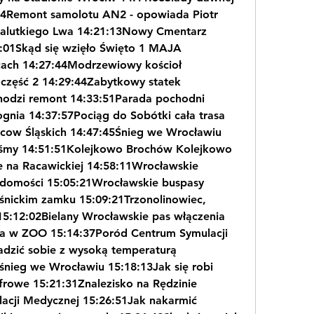
24Remont samolotu AN2 - opowiada Piotr 
alutkiego Lwa 14:21:13Nowy Cmentarz 
01Skąd się wzięło Święto 1 MAJA 
cach 14:27:44Modrzewiowy kościoł 
część 2 14:29:44Zabytkowy statek 
hodzi remont 14:33:51Parada pochodni 
ognia 14:37:57Pociąg do Sobótki cała trasa 
ńcow Śląskich 14:47:45Śnieg we Wrocławiu 
liśmy 14:51:51Kolejkowo Brochów Kolejkowo 
 na Racawickiej 14:58:11Wrocławskie 
omości 15:05:21Wrocławskie buspasy 
nickim zamku 15:09:21Trzonolinowiec, 
15:12:02Bielany Wrocławskie pas włączenia 
ra w ZOO 15:14:37Poród Centrum Symulacji 
adzić sobie z wysoką temperaturą 
śnieg we Wrocławiu 15:18:13Jak się robi 
rowe 15:21:31Znalezisko na Rędzinie 
cji Medycznej 15:26:51Jak nakarmić 