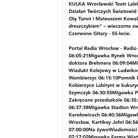
KULKA Wrocławski Teatr Lalek
Działań Twórczych Światowid
Olą Turoń i Mateuszem Kowal
dreszczykiem" – wieczorne z
Czerwone Gitary - 55-lecie.
Portal Radia Wrocław - Radi
06:05:21Migawka Rynek Wroc
doktora Brehmera 06:09:04Mi
Wiadukt Kolejowy w Ludwikow
Wambierzyc 06:15:10Pomnik k
Kobierzyce Labirynt w kukur
Szymczyk 06:30:55Migawka P
Zakręcone przedszkole 06:35
06:37:38Migawka Stadion Wro
Karołowicach 06:40:36Migaw
Wrocław, Kartikey Johri 06:5
07:00:00Na żywoWiadomości 0
07:17:02Migawka Farma Wiat