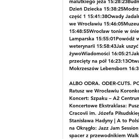
malutkiego jeża 15:28:23Budn
Dzień Dziecka 15:38:25Modrz
część 1 15:41:38Owady Jadaln
we Wrocławiu 15:46:05Muzeum
15:48:55Wrocław tonie w śni
Lamparska 15:55:01Powódź w
weterynarii 15:58:43Jak usz
żywoWiadomości 16:05:21Jak
przecięty na pół 16:23:13Otwa
Mokrzeszów Lebensborn 16:38
ALBO ODRA. ODER-CUTS. PO
Ratusz we Wrocławiu Koronkow
Koncert: Szpaku – A2 Centru
Koncertowe Ekstraklasa: Pusz
Cracovii im. Józefa Piłsudskie
Stanisława Hadyny | A to Pols
na Okrągło: Jazz Jam Session
spacer z przewodnikiem Walka