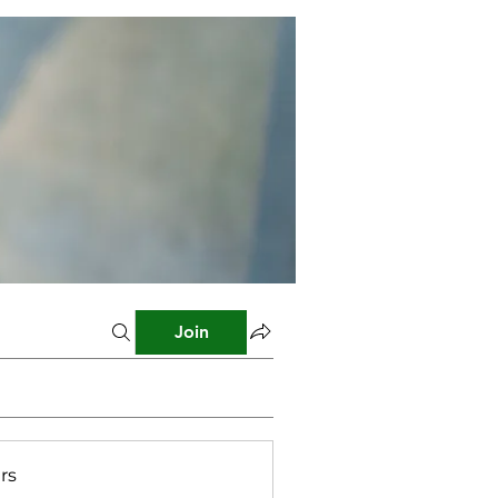
Join
rs