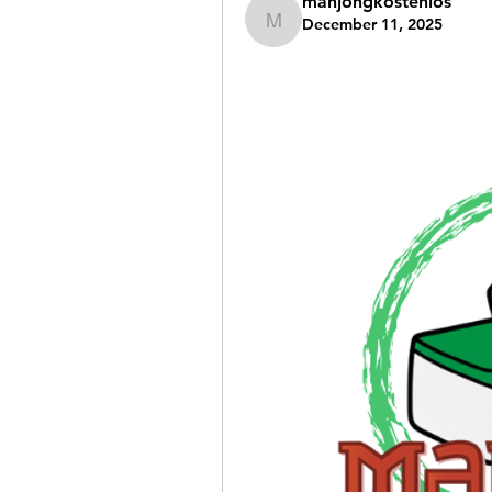
mahjongkostenlos
December 11, 2025
mahjongkostenlos