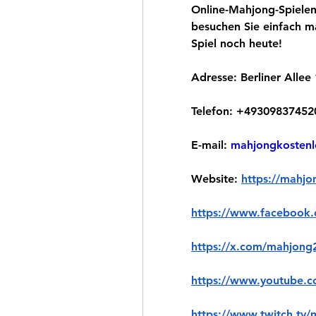
Online-Mahjong-Spielen
besuchen Sie einfach m
Spiel noch heute!
Adresse: Berliner Allee
Telefon: +49309837452
E-mail: 
mahjongkosten
Website: 
https://mahjo
https://www.facebook
https://x.com/mahjong
https://www.youtube.
https://www.twitch.tv/