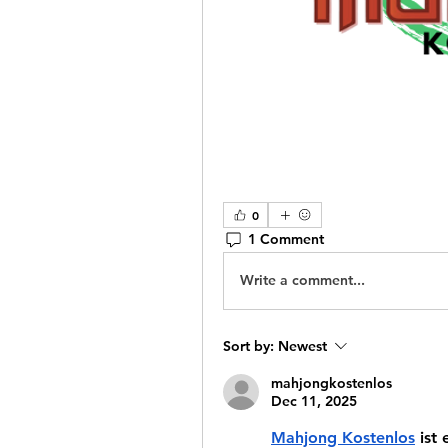
0
1 Comment
Write a comment...
Sort by:
Newest
mahjongkostenlos
Dec 11, 2025
Mahjong Kostenlos
 ist