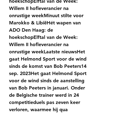
hoekschopElftal van de Week: 
Willem II hofleverancier na 
onrustige weekMinuut stilte voor 
Marokko & LibiëHét wapen van 
ADO Den Haag: de 
hoekschopElftal van de Week: 
Willem II hofleverancier na 
onrustige weekLaatste nieuwsHet 
gaat Helmond Sport voor de wind 
sinds de komst van Bob Peeters14 
sep. 2023Het gaat Helmond Sport 
voor de wind sinds de aanstelling 
van Bob Peeters in januari. Onder 
de Belgische trainer werd in 24 
competitieduels pas zeven keer 
verloren, waarmee hij qua 
verliespercentage (29%) 
momenteel tot de vier beste 
trainers van de club ooit in de 