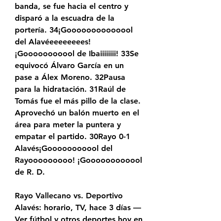
banda, se fue hacia el centro y 
disparó a la escuadra de la 
portería. 34¡Goooooooooooool 
del Alavéeeeeeeees! 
¡Gooooooooool de Ibaiiiiiiii! 33Se 
equivocó Álvaro García en un 
pase a Álex Moreno. 32Pausa 
para la hidratación. 31Raúl de 
Tomás fue el más pillo de la clase. 
Aprovechó un balón muerto en el 
área para meter la puntera y 
empatar el partido. 30Rayo 0-1 
Alavés¡Gooooooooool del 
Rayooooooooo! ¡Goooooooooool 
de R. D.
Rayo Vallecano vs. Deportivo 
Alavés: horario, TV, hace 3 días — 
Ver fútbol y otros deportes hoy en 