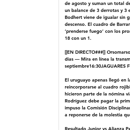
de agosto y suman un total de
un balance de 3 derrotas y 3 e
Bodhert viene de igualar sin g
descenso. El cuadro de Barran
‘prenderse fuego’ con los pro
18 con un 1.
[[EN DIRECTO###]] Orsomarso 
días — Mira en línea la trans
septiembre16:30JAGUARES 
El uruguayo apenas llegó en la
reincorporarse al cuadro roji
hicieron parte de la nómina via
Rodríguez debe pagar la prime
impuso la Comisión Disciplina
a reponerse de la molestia que
Resultado Junior vs Alianza Pe