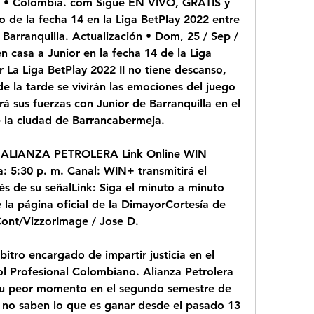
s • Colombia. com Sigue EN VIVO, GRATIS y 
o de la fecha 14 en la Liga BetPlay 2022 entre 
 Barranquilla. Actualización • Dom, 25 / Sep / 
 casa a Junior en la fecha 14 de la Liga 
 La Liga BetPlay 2022 II no tiene descanso, 
 la tarde se vivirán las emociones del juego 
 sus fuerzas con Junior de Barranquilla en el 
e la ciudad de Barrancabermeja.
s ALIANZA PETROLERA Link Online WIN 
: 5:30 p. m. Canal: WIN+ transmitirá el 
s de su señalLink: Siga el minuto a minuto 
la página oficial de la DimayorCortesía de 
Cont/VizzorImage / Jose D.
bitro encargado de impartir justicia en el 
ol Profesional Colombiano. Alianza Petrolera 
 su peor momento en el segundo semestre de 
s no saben lo que es ganar desde el pasado 13 