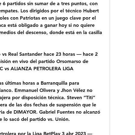
 6 partidos sin sumar de a tres puntos, con 
mpates. Los dirigidos por el técnico Hubert 
oles con Patriotas en un juego clave por el 
ca está obligado a ganar hoy si no quiere 
medios del descenso, donde está en la casilla 
vs Real Santander hace 23 horas — hace 2 
misión en vivo del partido Orsomarso de 
FC vs ALIANZA PETROLERA LIGA
s últimas horas a Barranquilla para 
blanco. Emmanuel Olivera y Jhon Vélez no 
jera por disposición técnica. Steven “Titi” 
ra de las dos fechas de suspensión que le 
ria de DIMAYOR. Gabriel Fuentes no alcanzó 
 lo sacó del partido vs. Unión.
trolera por la Liga BetPlay 3 abr 2023 — 