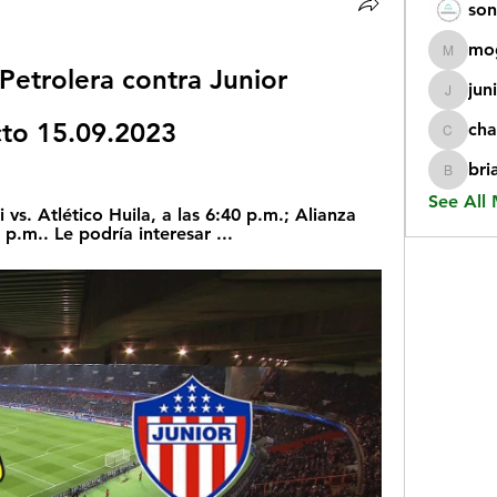
son
mo
mogy59
 Petrolera contra Junior 
jun
juniorr
cto 15.09.2023
cha
chatgp
bri
briangi
See All
vs. Atlético Huila, a las 6:40 p.m.; Alianza 
 p.m.. Le podría interesar ...