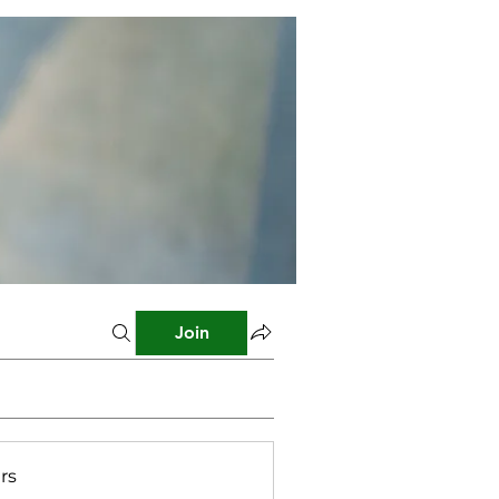
Join
rs