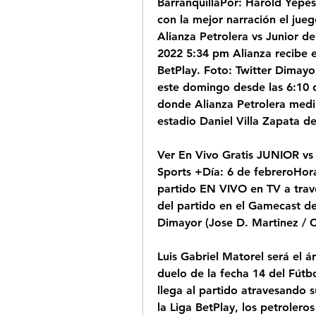
BarranquillaPor: Harold Yepe
con la mejor narración el jueg
Alianza Petrolera vs Junior de
2022 5:34 pm Alianza recibe en
BetPlay. Foto: Twitter Dimayor
este domingo desde las 6:10 de
donde Alianza Petrolera medirá
estadio Daniel Villa Zapata d
Ver En Vivo Gratis JUNIOR v
Sports +Día: 6 de febreroHora
partido EN VIVO en TV a travé
del partido en el Gamecast de 
Dimayor (Jose D. Martinez / 
Luis Gabriel Matorel será el ár
duelo de la fecha 14 del Fútb
llega al partido atravesando
la Liga BetPlay, los petrolero