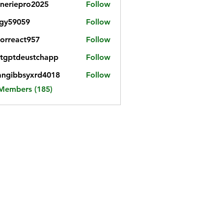
neriepro2025
Follow
gy59059
Follow
059
iorreact957
Follow
eact957
tgptdeustchapp
Follow
tdeustchapp
angibbsyxrd4018
Follow
bbsyxrd4018
 Members (185)