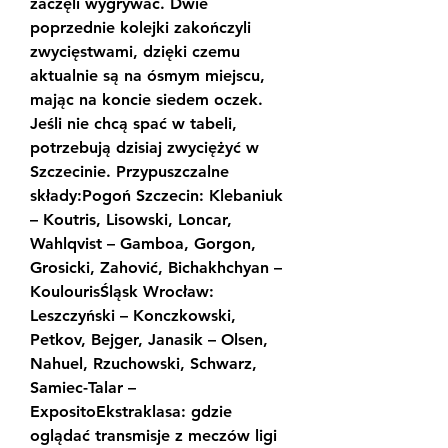
zaczęli wygrywać. Dwie 
poprzednie kolejki zakończyli 
zwycięstwami, dzięki czemu 
aktualnie są na ósmym miejscu, 
mając na koncie siedem oczek. 
Jeśli nie chcą spać w tabeli, 
potrzebują dzisiaj zwyciężyć w 
Szczecinie. Przypuszczalne 
składy:Pogoń Szczecin: Klebaniuk 
– Koutris, Lisowski, Loncar, 
Wahlqvist – Gamboa, Gorgon, 
Grosicki, Zahović, Bichakhchyan – 
KoulourisŚląsk Wrocław: 
Leszczyński – Konczkowski, 
Petkov, Bejger, Janasik – Olsen, 
Nahuel, Rzuchowski, Schwarz, 
Samiec-Talar – 
ExpositoEkstraklasa: gdzie 
oglądać transmisje z meczów ligi 