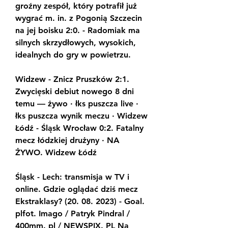
groźny zespół, który potrafił już 
wygrać m. in. z Pogonią Szczecin 
na jej boisku 2:0. - Radomiak ma 
silnych skrzydłowych, wysokich, 
idealnych do gry w powietrzu.
Widzew - Znicz Pruszków 2:1. 
Zwycięski debiut nowego 8 dni 
temu — żywo · łks puszcza live · 
łks puszcza wynik meczu · Widzew 
Łódź - Śląsk Wrocław 0:2. Fatalny 
mecz łódzkiej drużyny · NA 
ŻYWO. Widzew Łódź
Śląsk - Lech: transmisja w TV i 
online. Gdzie oglądać dziś mecz 
Ekstraklasy? (20. 08. 2023) - Goal. 
plfot. Imago / Patryk Pindral / 
400mm. pl / NEWSPIX. PL Na 