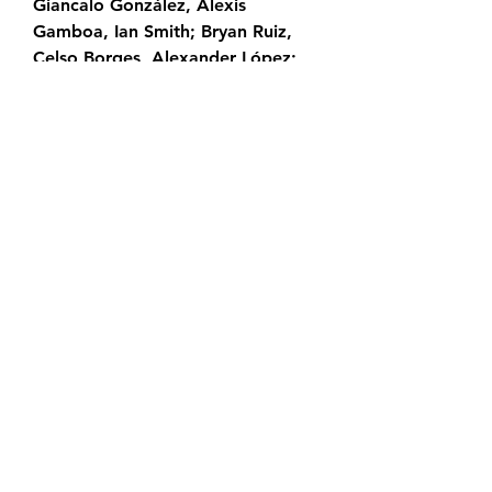
Giancalo González, Alexis 
Gamboa, Ian Smith; Bryan Ruiz, 
Celso Borges, Alexander López; 
Carlos Mora, Johan Venegas y 
Freddy Góngola. - Salen los 
equipos a realizar los trabajos de 
calentamiento en el Morera Soto. 
- ¡Bienvenidos a la cobertura del 
partido Alajuelense vs.
Cartaginés! + Alajuelense vs. 
Cartaginés: alineaciones 
confirmadasLiga Deportiva 
Alajuelense (LDA): Miguel Ajú; Ian 
Lawrence, Giancalo González, 
Alexis Gamboa, Ian Smith; Bryan 
Ruiz, Celso Borges, Alexander 
López; Carlos Mora, Johan 
Venegas y Freddy Góngola. 