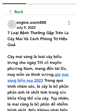
Back
engine.aszm888
engine.aszm888
July 9, 2025
7 Loại Bệnh Thường Gặp Trên Lá 
Cây Mai Và Cách Phòng Trị Hiệu 
Quả
Cây mai vàng là loài cây biểu 
trưng cho ngày Tết cổ truyền 
phương Nam, mang đến tài lộc, 
may mắn và thịnh vượng.
giá mai 
vàng hiện nay 2023
 Trong quá 
trình chăm sóc, lá cây là bộ phận 
phản ánh rõ nhất tình trạng sức 
khỏe tổng thể của cây. Tuy nhiên, 
lá mai cũng là bộ phận dễ nhiễm 
bệnh nhất. Nếu không phát hiện 