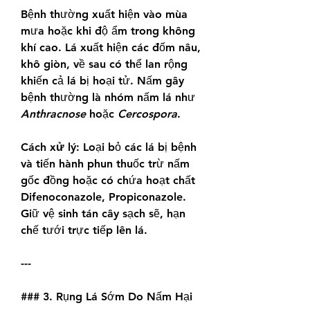
Bệnh thường xuất hiện vào mùa 
mưa hoặc khi độ ẩm trong không 
khí cao. Lá xuất hiện các đốm nâu, 
khô giòn, về sau có thể lan rộng 
khiến cả lá bị hoại tử. Nấm gây 
bệnh thường là nhóm nấm lá như 
Anthracnose
 hoặc 
Cercospora
.
Cách xử lý:
 Loại bỏ các lá bị bệnh 
và tiến hành phun thuốc trừ nấm 
gốc đồng hoặc có chứa hoạt chất 
Difenoconazole, Propiconazole. 
Giữ vệ sinh tán cây sạch sẽ, hạn 
chế tưới trực tiếp lên lá.
---
### 3. Rụng Lá Sớm Do Nấm Hại