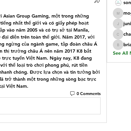
son
mo
ởi Asian Group Gaming, một trong những 
mogy59
tiếng nhất thế giới và có giấy phép hoạt 
jun
juniorr
p vào năm 2005 và có trụ sở tại Manila, 
cha
 đại diện trên toàn thế giới. Năm 2017, với 
chatgp
ông ngừng của ngành game, tập đoàn châu Á 
bri
briangi
 thị trường châu Á nên năm 2017 K8 bắt 
See All
 trực tuyến Việt Nam. Ngày nay, K8 đang 
i thể loại trò chơi phong phú, rút ​​tiền 
nhanh chóng. Được lựa chọn và tin tưởng bởi 
đã trở thành một trong những sòng bạc trực 
tại Việt Nam.
0 Comments