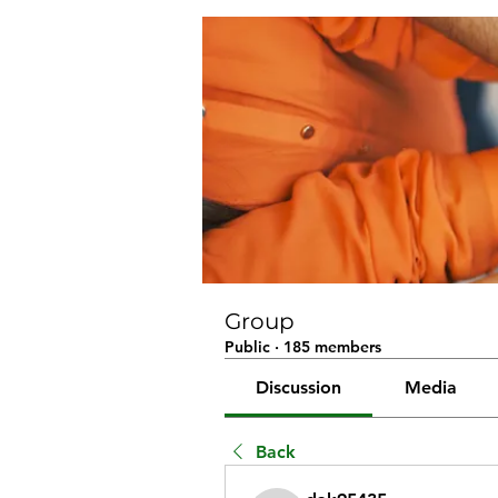
Group
Public
·
185 members
Discussion
Media
Back