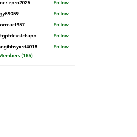
neriepro2025
Follow
gy59059
Follow
059
iorreact957
Follow
eact957
tgptdeustchapp
Follow
tdeustchapp
angibbsyxrd4018
Follow
bbsyxrd4018
 Members (185)