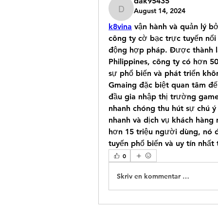
dak95435
August 14, 2024
dak95435
k8vina
 vận hành và quản lý b
công ty cờ bạc trực tuyến nổi 
động hợp pháp. Được thành lậ
Philippines, công ty có hơn 50
sự phổ biến và phát triển kh
Gmaing đặc biệt quan tâm đến
đầu gia nhập thị trường game
nhanh chóng thu hút sự chú ý vớ
nhanh và dịch vụ khách hàng 
hơn 15 triệu người dùng, nó 
tuyến phổ biến và uy tín nhất 
0
Skriv en kommentar …