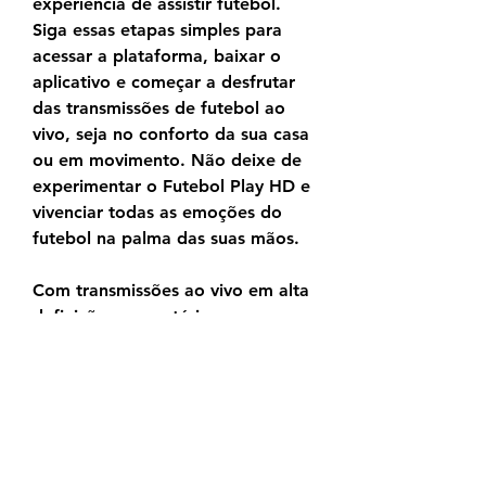
experiência de assistir futebol. 
Siga essas etapas simples para 
acessar a plataforma, baixar o 
aplicativo e começar a desfrutar 
das transmissões de futebol ao 
vivo, seja no conforto da sua casa 
ou em movimento. Não deixe de 
experimentar o Futebol Play HD e 
vivenciar todas as emoções do 
futebol na palma das suas mãos.
Com transmissões ao vivo em alta 
definição, comentários 
especializados, uma experiência 
totalmente gratuita e livre de 
anúncios indesejados, além de 
recursos interativos e a opção de 
assistir aos jogos no seu próprio 
tempo, nossa plataforma é o 