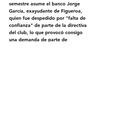
semestre asume el banco Jorge 
García, exayudante de Figueroa, 
quien fue despedido por "falta de 
confianza" de parte de la directiva 
del club, lo que provocó consigo 
una demanda de parte de 
Figueroa en contra de Cobreloa 
por despido injustificado, el 
Tribunal Laboral de Calama falló a 
favor de Figueroa por lo que 
Cobreloa debió pagar una 
indemnización cercana a los $160.
CAMPEONATO AFP PLAN VITAL 
DE CHILE | Huachipato 23 sept 
2021 — Palestino en un juego que 
se disputará este viernes 24 de 
septiembre. Las emociones de 
esta contienda serán transmitidas 