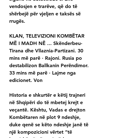
vendosjen e trarëve, që do të 
shërbejë për vjeljen e taksës së 
rrugës.
KLAN, TELEVIZIONI KOMBËTAR 
MË I MADH NË ... Skënderbeu-
Tirana dhe Vllaznia-Partizani. 30 
mins më parë · Rajoni. Rusia po 
destabilizon Ballkanin Perëndimor. 
33 mins më parë · Lajme nga 
edicionet. Von
Historia e shkurtër e këtij trajneri 
në Shqipëri do të mbetej krejt e 
veçantë. Kështu, Vadas e drejton 
Kombëtaren në plot 9 ndeshje, 
duke qenë se këto ndeshje janë të 
një kompozicioni vërtet “të 