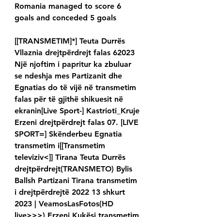
Romania managed to score 6 
goals and conceded 5 goals
[[TRANSMETIM]*] Teuta Durrës 
Vllaznia drejtpërdrejt falas 62023 
Një njoftim i papritur ka zbuluar 
se ndeshja mes Partizanit dhe 
Egnatias do të vijë në transmetim 
falas për të gjithë shikuesit në 
ekranin[Live Sport-] Kastrioti_Kruje 
Erzeni drejtpërdrejt falas 07. [LIVE 
SPORT=] Skënderbeu Egnatia 
transmetim i[[Transmetim 
televiziv<]] Tirana Teuta Durrës 
drejtpërdrejt(TRANSMETO) Bylis 
Ballsh Partizani Tirana transmetim 
i drejtpërdrejtë 2022 13 shkurt 
2023 | VeamosLasFotos(HD 
live>>>) Erzeni Kukësi transmetim 