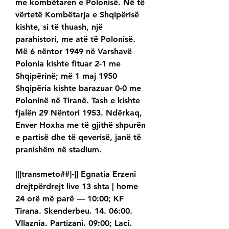
me kombëtaren e Polonisë. Në të 
vërtetë Kombëtarja e Shqipërisë 
kishte, si të thuash, një 
parahistori, me atë të Polonisë. 
Më 6 nëntor 1949 në Varshavë 
Polonia kishte fituar 2-1 me 
Shqipërinë; më 1 maj 1950 
Shqipëria kishte barazuar 0-0 me 
Poloninë në Tiranë. Tash e kishte 
fjalën 29 Nëntori 1953. Ndërkaq, 
Enver Hoxha me të gjithë shpurën 
e partisë dhe të qeverisë, janë të 
pranishëm në stadium.
[[[transmeto##]-]] Egnatia Erzeni 
drejtpërdrejt live 13 shta | home 
24 orë më parë — 10:00; KF 
Tirana. Skenderbeu. 14. 06:00. 
Vllaznia. Partizani. 09:00; Laci. 