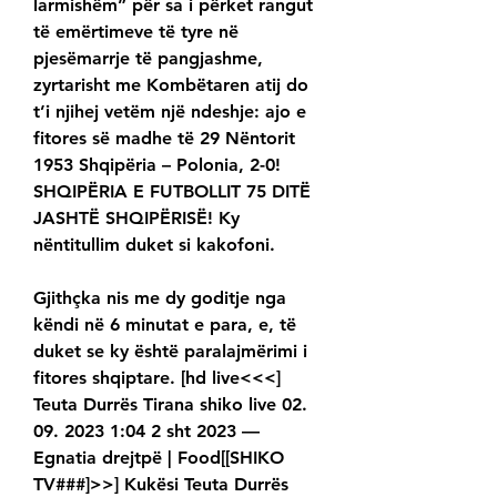
larmishëm” për sa i përket rangut 
të emërtimeve të tyre në 
pjesëmarrje të pangjashme, 
zyrtarisht me Kombëtaren atij do 
t’i njihej vetëm një ndeshje: ajo e 
fitores së madhe të 29 Nëntorit 
1953 Shqipëria – Polonia, 2-0! 
SHQIPËRIA E FUTBOLLIT 75 DITË 
JASHTË SHQIPËRISË! Ky 
nëntitullim duket si kakofoni.
Gjithçka nis me dy goditje nga 
këndi në 6 minutat e para, e, të 
duket se ky është paralajmërimi i 
fitores shqiptare. [hd live<<<] 
Teuta Durrës Tirana shiko live 02. 
09. 2023 1:04 2 sht 2023 — 
Egnatia drejtpë | Food[[SHIKO 
TV###]>>] Kukësi Teuta Durrës 