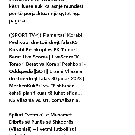
këshilluese nuk ka asnjë mundësi 
për të përjashtuar një qytet nga 
pagesa.
((SPORT TV<)) Flamurtari Korabi 
Peshkopi drejtpërdrejt falasKS 
Korabi Peshkopi vs FK Tomori 
Berat Live Scores | LiveScoreFK 
Tomori Berat vs Korabi Peshkopi - 
Oddspedia[[SOT]] Erzeni Vllaznia 
drejtpërdrejt falas 30 janar 2023 | 
MezkenKukësi vs. Të shtunën 
është planifikuar të luhet sfida... 
KS Vllaznia vs. 01. comAlbania.
Spikat “vetmia” e Muhamet 
Dibrës së Punës së Shkodrës 
(Vllaznisë) – i vetmi futbollist i 