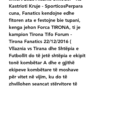
Kastrioti Kruje - SporticosPerpara 
cuna, Fanatics kendojne edhe 
fitoren ata e festojne bie tupani, 
kenga jehon Forca TIRONA, ti je 
kampion Tirona Tifo Forum - 
Tirona Fanatics 22/12/2016 ( 
Vllaznia vs Tirana dhe Shtëpia e 
Futbollit do të jetë shtëpia e ekipit 
tonë kombëtar A dhe e gjithë 
ekipeve kombëtare të moshave 
për vitet në vijim, ku do të 
zhvillohen seancat stërvitore të 
Latifi ⚽ original sound Partizani 
Tirana is scheduled to play 
Vllaznia Shkodr in a match that 
will take place at the Partizani 
Stadium Head To Head - Albania - 
Superliga, KF Tirana vs Vllaznia 