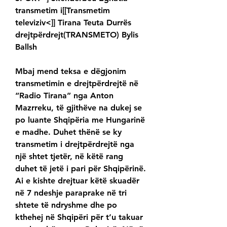
transmetim i[[Transmetim 
televiziv<]] Tirana Teuta Durrës 
drejtpërdrejt(TRANSMETO) Bylis 
Ballsh
Mbaj mend teksa e dëgjonim 
transmetimin e drejtpërdrejtë në 
“Radio Tirana” nga Anton 
Mazrreku, të gjithëve na dukej se 
po luante Shqipëria me Hungarinë 
e madhe. Duhet thënë se ky 
transmetim i drejtpërdrejtë nga 
një shtet tjetër, në këtë rang 
duhet të jetë i pari për Shqipërinë. 
Ai e kishte drejtuar këtë skuadër 
në 7 ndeshje paraprake në tri 
shtete të ndryshme dhe po 
kthehej në Shqipëri për t’u takuar 