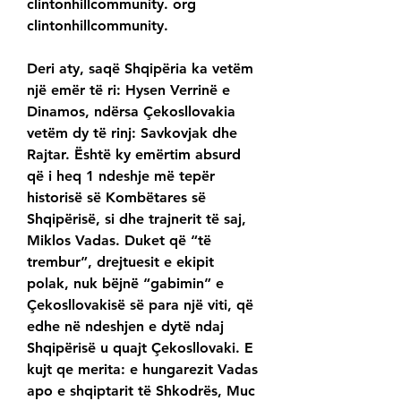
clintonhillcommunity. org 
clintonhillcommunity.
Deri aty, saqë Shqipëria ka vetëm 
një emër të ri: Hysen Verrinë e 
Dinamos, ndërsa Çekosllovakia 
vetëm dy të rinj: Savkovjak dhe 
Rajtar. Është ky emërtim absurd 
që i heq 1 ndeshje më tepër 
historisë së Kombëtares së 
Shqipërisë, si dhe trajnerit të saj, 
Miklos Vadas. Duket që “të 
trembur”, drejtuesit e ekipit 
polak, nuk bëjnë “gabimin” e 
Çekosllovakisë së para një viti, që 
edhe në ndeshjen e dytë ndaj 
Shqipërisë u quajt Çekosllovaki. E 
kujt qe merita: e hungarezit Vadas 
apo e shqiptarit të Shkodrës, Muc 