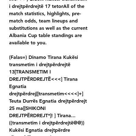
i drejtpërdrejtë 17 tetorAll of the 
match statistics, highlights, pre-
match odds, team lineups and 
substitutions as well as the current 
Albania Cup table standings are 
available to you.
(Falas=) Dinamo Tirana Kukësi 
transmetim i drejtpërdrejtë 
13[TRANSMETIM I 
DREJTPËRDREJTË<<<] Tirana 
Egnatia 
drejtpërdrej[[transmetim<<<<]+] 
Teuta Durrës Egnatia drejtpërdrejt 
25 ma[[SHIKONI 
DREJTPËRDREJT*]! ] Tirana... 
((transmetim i drejtpërdrejtë@@)) 
Kukësi Egnatia drejtpërdre 