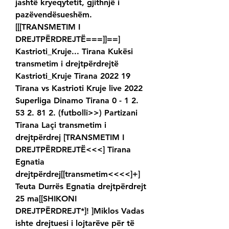
jashtë kryeqytetit, gjithnjë i 
pazëvendësueshëm. 
[[[TRANSMETIM I 
DREJTPËRDREJTË===]]==] 
Kastrioti_Kruje... Tirana Kukësi 
transmetim i drejtpërdrejtë 
Kastrioti_Kruje Tirana 2022 19 
Tirana vs Kastrioti Kruje live 2022 
Superliga Dinamo Tirana 0 - 1 2. 
53 2. 81 2. (futbolli>>) Partizani 
Tirana Laçi transmetim i 
drejtpërdrej [TRANSMETIM I 
DREJTPËRDREJTË<<<] Tirana 
Egnatia 
drejtpërdrej[[transmetim<<<<]+] 
Teuta Durrës Egnatia drejtpërdrejt 
25 ma[[SHIKONI 
DREJTPËRDREJT*]! ]Miklos Vadas 
ishte drejtuesi i lojtarëve për të 