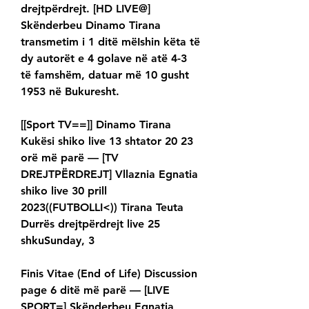
drejtpërdrejt. [HD LIVE@] 
Skënderbeu Dinamo Tirana 
transmetim i 1 ditë mëIshin këta të 
dy autorët e 4 golave në atë 4-3 
të famshëm, datuar më 10 gusht 
1953 në Bukuresht.
[[Sport TV==]] Dinamo Tirana 
Kukësi shiko live 13 shtator 20 23 
orë më parë — [TV 
DREJTPËRDREJT] Vllaznia Egnatia 
shiko live 30 prill 
2023((FUTBOLLI<)) Tirana Teuta 
Durrës drejtpërdrejt live 25 
shkuSunday, 3
Finis Vitae (End of Life) Discussion 
page 6 ditë më parë — [LIVE 
SPORT=] Skënderbeu Egnatia 