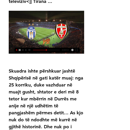
televiziv<]] Tirana ...
Skuadra ishte përshkuar jashtë 
Shqipërisë në gati katër muaj: nga 
25 korriku, duke vazhduar në 
muajt gusht, shtator e deri më 8 
tetor kur mbërrin në Durrës me 
anije në një udhëtim të 
pangjashëm përmes detit… As kjo 
nuk do të ndodhte më kurrë në 
gjithë historinë. Dhe nuk po i 