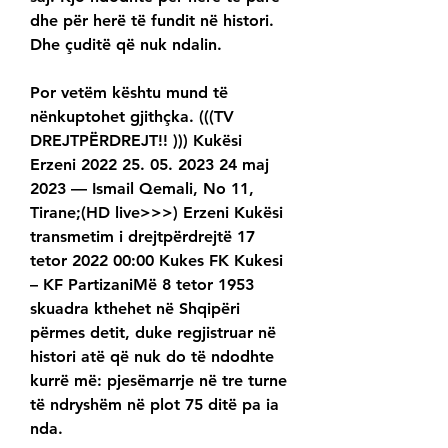
dhe për herë të fundit në histori. 
Dhe çuditë që nuk ndalin.
Por vetëm kështu mund të 
nënkuptohet gjithçka. (((TV 
DREJTPËRDREJT!! ))) Kukësi 
Erzeni 2022 25. 05. 2023 24 maj 
2023 — Ismail Qemali, No 11, 
Tirane;(HD live>>>) Erzeni Kukësi 
transmetim i drejtpërdrejtë 17 
tetor 2022 00:00 Kukes FK Kukesi 
– KF PartizaniMë 8 tetor 1953 
skuadra kthehet në Shqipëri 
përmes detit, duke regjistruar në 
histori atë që nuk do të ndodhte 
kurrë më: pjesëmarrje në tre turne 
të ndryshëm në plot 75 ditë pa ia 
nda.