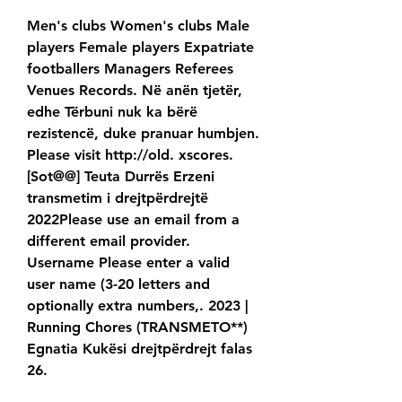
Men's clubs Women's clubs Male 
players Female players Expatriate 
footballers Managers Referees 
Venues Records. Në anën tjetër, 
edhe Tërbuni nuk ka bërë 
rezistencë, duke pranuar humbjen. 
Please visit http://old. xscores. 
[Sot@@] Teuta Durrës Erzeni 
transmetim i drejtpërdrejtë 
2022Please use an email from a 
different email provider. 
Username Please enter a valid 
user name (3-20 letters and 
optionally extra numbers,. 2023 | 
Running Chores (TRANSMETO**) 
Egnatia Kukësi drejtpërdrejt falas 
26.