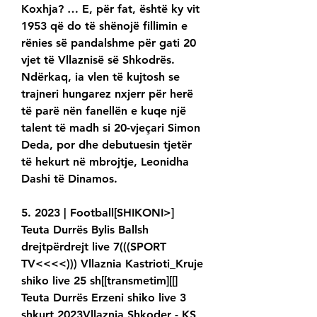
Koxhja? … E, për fat, është ky vit 
1953 që do të shënojë fillimin e 
rënies së pandalshme për gati 20 
vjet të Vllaznisë së Shkodrës. 
Ndërkaq, ia vlen të kujtosh se 
trajneri hungarez nxjerr për herë 
të parë nën fanellën e kuqe një 
talent të madh si 20-vjeçari Simon 
Deda, por dhe debutuesin tjetër 
të hekurt në mbrojtje, Leonidha 
Dashi të Dinamos.
5. 2023 | Football[SHIKONI>] 
Teuta Durrës Bylis Ballsh 
drejtpërdrejt live 7(((SPORT 
TV<<<<))) Vllaznia Kastrioti_Kruje 
shiko live 25 sh[[transmetim][[] 
Teuta Durrës Erzeni shiko live 3 
shkurt 2023Vllaznia Shkoder - KS 