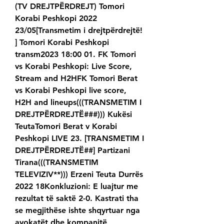
(TV DREJTPËRDREJT) Tomori 
Korabi Peshkopi 2022 
23/05[Transmetim i drejtpërdrejtë! 
] Tomori Korabi Peshkopi 
transm2023 18:00 01. FK Tomori 
vs Korabi Peshkopi: Live Score, 
Stream and H2HFK Tomori Berat 
vs Korabi Peshkopi live score, 
H2H and lineups(((TRANSMETIM I 
DREJTPËRDREJTË###))) Kukësi 
TeutaTomori Berat v Korabi 
Peshkopi LIVE 23. [TRANSMETIM I 
DREJTPËRDREJTË##] Partizani 
Tirana(((TRANSMETIM 
TELEVIZIV**))) Erzeni Teuta Durrës 
2022 18Konkluzioni: E luajtur me 
rezultat të saktë 2-0. Kastrati tha 
se megjithëse ishte shqyrtuar nga 
avokatët dhe kompanitë 