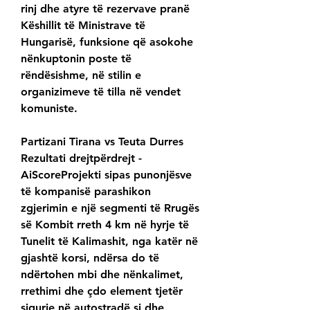
rinj dhe atyre të rezervave pranë 
Këshillit të Ministrave të 
Hungarisë, funksione që asokohe 
nënkuptonin poste të 
rëndësishme, në stilin e 
organizimeve të tilla në vendet 
komuniste.
Partizani Tirana vs Teuta Durres 
Rezultati drejtpërdrejt - 
AiScoreProjekti sipas punonjësve 
të kompanisë parashikon 
zgjerimin e një segmenti të Rrugës 
së Kombit rreth 4 km në hyrje të 
Tunelit të Kalimashit, nga katër në 
gjashtë korsi, ndërsa do të 
ndërtohen mbi dhe nënkalimet, 
rrethimi dhe çdo element tjetër 
sigurie në autostradë si dhe 