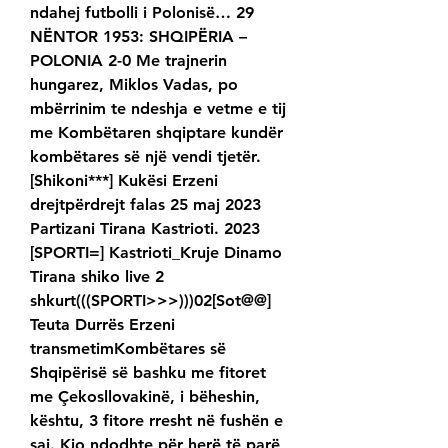
ndahej futbolli i Polonisë… 29 
NËNTOR 1953: SHQIPËRIA – 
POLONIA 2-0 Me trajnerin 
hungarez, Miklos Vadas, po 
mbërrinim te ndeshja e vetme e tij 
me Kombëtaren shqiptare kundër 
kombëtares së një vendi tjetër. 
[Shikoni***] Kukësi Erzeni 
drejtpërdrejt falas 25 maj 2023 
Partizani Tirana Kastrioti. 2023 
[SPORTI=] Kastrioti_Kruje Dinamo 
Tirana shiko live 2 
shkurt(((SPORTI>>>)))02[Sot@@] 
Teuta Durrës Erzeni 
transmetimKombëtares së 
Shqipërisë së bashku me fitoret 
me Çekosllovakinë, i bëheshin, 
kështu, 3 fitore rresht në fushën e 
saj. Kjo ndodhte për herë të parë 