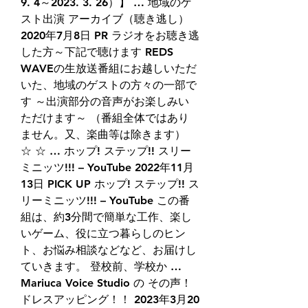
9. 4～2023. 3. 26）】 … 地域のゲ
スト出演 アーカイブ（聴き逃し） 
2020年7月8日 PR ラジオをお聴き逃
した方～下記で聴けます REDS 
WAVEの生放送番組にお越しいただ
いた、地域のゲストの方々の一部で
す ～出演部分の音声がお楽しみい
ただけます～ （番組全体ではあり
ません。又、楽曲等は除きます） 
☆ ☆ … ホップ! ステップ!! スリー
ミニッツ!!! – YouTube 2022年11月
13日 PICK UP ホップ! ステップ!! ス
リーミニッツ!!! – YouTube この番
組は、約3分間で簡単な工作、楽し
いゲーム、役に立つ暮らしのヒン
ト、お悩み相談などなど、お届けし
ていきます。 登校前、学校か … 
Mariuca Voice Studio の その声！
ドレスアッピング！！ 2023年3月20