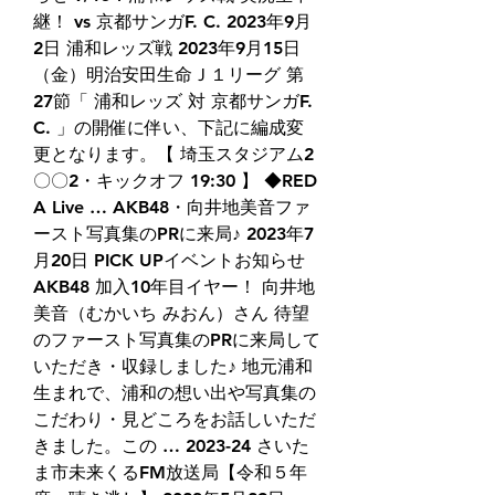
継！ vs 京都サンガF. C. 2023年9月
2日 浦和レッズ戦 2023年9月15日
（金）明治安田生命Ｊ１リーグ 第
27節「 浦和レッズ 対 京都サンガF. 
C. 」の開催に伴い、下記に編成変
更となります。【 埼玉スタジアム2
〇〇2・キックオフ 19:30 】 ◆RED 
A Live … AKB48・向井地美音ファ
ースト写真集のPRに来局♪ 2023年7
月20日 PICK UPイベントお知らせ 
AKB48 加入10年目イヤー！ 向井地
美音（むかいち みおん）さん 待望
のファースト写真集のPRに来局して
いただき・収録しました♪ 地元浦和
生まれで、浦和の想い出や写真集の
こだわり・見どころをお話しいただ
きました。この … 2023-24 さいた
ま市未来くるFM放送局【令和５年