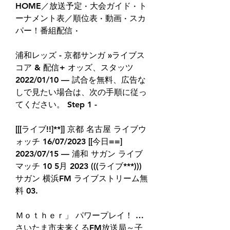
HOME／放送予定 · 大会ガイド · ト
ーナメント表／順位表 · 動画 · スカ
パー！番組配信 ·
浦和レッズ - 京都サンガ »ライブス
コア & 配信+ オッズ、スタッツ 
2022/01/10 — 試合を無料、広告な
しで見たい場合は、次の手順に従っ
てください。 Step 1 -
[[[ライブ!!]**]] 京都 名古屋 ライブウ
ォッチ 16/07/2023 [[今日==] 
2023/07/15 — 浦和 サガン ライブ
マッチ 10 5月 2023 (((ライブ***))) 
サガン 横浜FM ライブストリーム無
料 03.
Ｍｏｔｈｅｒ」 パワープレイ！ … 
さいたま市未来くるFM放送局～子