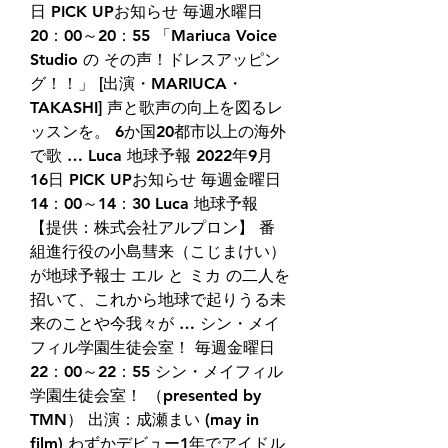
日 PICK UPお知らせ 毎週水曜日 
20：00～20：55 「Mariuca Voice 
Studio の その声！ドレスアッピン
グ！！」 [出演・MARIUCA・
TAKASHI] 声と歌声の向上を図るレ
ッスンを。 6か国20都市以上の海外
で歌 … Luca 地球予報 2022年9月
16日 PICK UPお知らせ 毎週金曜日
14：00～14：30 Luca 地球予報 
【提供：株式会社アルプロン】 番
組進行役の小島彗来（こじまけい）
が地球予報士 エル と ミカ の二人を
招いて、これから地球で起りうる未
来のことや今我々が … シン・メイ
フィル学園生徒会室！ 毎週金曜日 
22：00～22：55 シン・メイフィル
学園生徒会室！ （presented by 
TMN） 出演：成瀬まい (may in 
film) わずかデビュー1年でアイドル