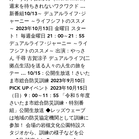
週末を待ちきれないワクワクド … 
新番組10/13～ デュアルライフ･ジ
ャーニー ～ライフシフトのススメ
～ 2023年10月13日 金曜日 スター
ト！ 毎週金曜日 21：00～21：55 
デュアルライフ･ジャーニー ～ライ
フシフトのススメ～ 出演：やっさ
ん 千尋 古賀涼子 デュアルライフ(二
拠点生活)を送る人々の人生の旅を
テー … 10/15：公開生放送！さいた
ま市総合防災訓練 2023年9月10日 
PICK UPイベント 2023年10月15日
（日）9：00～11：55 「令和５年度 
さいたま市総合防災訓練・特別番
組」公開生放送 ◆レッズウェーブ
は地域の防災協定機関として訓練に
参加！ 会場の岩槻文化公園特設ス
タジオから、訓練の様子などを公 