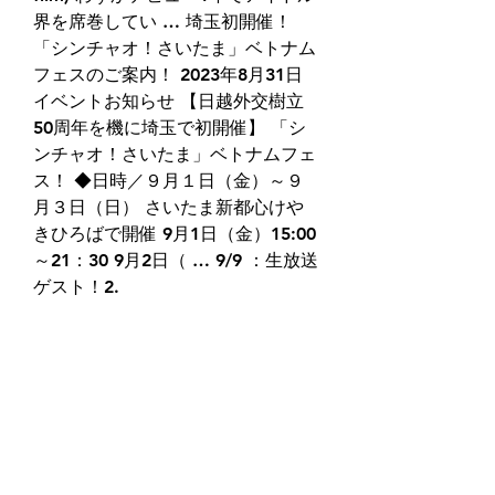
界を席巻してい … 埼玉初開催！
「シンチャオ！さいたま」ベトナム
フェスのご案内！ 2023年8月31日 
イベントお知らせ 【日越外交樹立
50周年を機に埼玉で初開催】 「シ
ンチャオ！さいたま」ベトナムフェ
ス！ ◆日時／９月１日（金）～９
月３日（日） さいたま新都心けや
きひろばで開催 9月1日（金）15:00
～21：30 9月2日（ … 9/9 ：生放送
ゲスト！2.
(((ライブスポーツ###))) レイソル セ
レッソ オンラインで見ます 
Prevo.org Prevo.org 神戸 横浜FM 
生放送 22 4月 2023 [[ストリーミン
グ###]] 川崎F 横浜FM 生放送 17 2
月 2023千葉ロッテ 浦和 オンライン