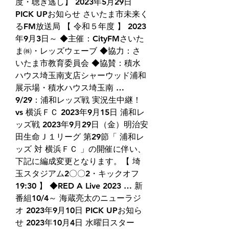
度・聴き逃し】 2023年5月29日 
PICK UPお知らせ さいたま市未来く
るFM放送局 【 令和５年度 】 2023
年9月3日～ ◆主催：CityFMさいた
ま㈱・レッズウェーブ ◆協力：さ
いたま市教育委員会 ◆協賛：積水
ハウス埼玉南支店シャーウッド浦和
展示場・積水ハウス埼玉南 … 
9/29：浦和レッズ戦 実況生中継！ 
vs 横浜ＦＣ 2023年9月15日 浦和レ
ッズ戦 2023年9月29日（金）明治安
田生命Ｊ１リーグ 第29節「 浦和レ
ッズ 対 横浜ＦＣ 」の開催に伴い、
下記に編成変更となります。【 埼
玉スタジアム2〇〇2・キックオフ 
19:30 】 ◆RED A Live 2023 … 新
番組10/4～ 海蔵亮太のニューラジ
オ 2023年9月10日 PICK UPお知ら
せ 2023年10月4日 水曜日スター