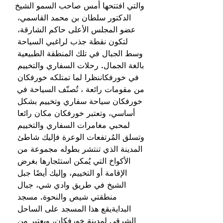
والتي افتتحها أمس صاحب السمو الشيخ 
الدكتور سلطان بن محمد القاسمي، 
عضو المجلس الأعلى حاكم الشارقة، 
لتكون نقطة جذب لراغبي السياحة 
وسط الجبال في تلك المنطقة الطبيعية 
بالغة الجمال. رحلات السفاري والتخييم 
في خورفكاننظرا لما تمتلكه خورفكان 
من مقومات رائعة ، تُصنّف السياحة في 
خورفكان سياحة سفاري وتخييم بشكل 
أساسي، وتعتبر خورفكان مكان رائعا 
لمحبي مغامرات السفاري والتخييم 
وتسلق المُرتفعات الوعرة فإليك شاطئ 
المدينة الذي تنتشر بطوله مجموعة من 
الأكواخ التي يُمكن استئجارها بغرض 
الإقامة أو التخييم، وإليك أيضًا جبل 
الشيخ في طريق وادي شي، جبال 
منطقتي شيص والنحوة. مسجد 
البدايةيقع هذا المسجد على الساحل 
الشرقي لمدينة خورفكان، ويعتبر من 