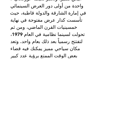
واحدة من أولى دور العرض السينمائي 
في إمارة الشارقة والدولة قاطبة، حيث 
تأسست كدار عرض مفتوحة في نهاية 
خمسينيات القرن الماضي، ومن ثم 
تحولت لسينما نظامية في العام 1979، 
لتفتتح رسمياً بعد ذلك بعام واحد. وتعد 
مكان سياحي مميز يمكنك فيه قضاء 
بعض الوقت الممتع برؤية عدد كبير 
ومتنوع من الأفلام.
مباراة اتحاد كلباء وخورفكان بث مباشر 
دوري ادنوك للمحترفين 24‏/12‏/2022 — 
مشاهدة مباراة اتحاد كلباء ضد خورفكان 
بث مباشر الدوري الاماراتي. في اطار 
ختام مباريات الجولة الخامسة 
والعشرون من بطولة دوري ادنوك