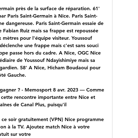
rmain près de la surface de réparation. 61' 
ar Paris Saint-Germain à Nice. Paris Saint-
e dangereuse. Paris Saint-Germain essaie de 
e Fabian Ruiz mais sa frappe est repoussée 
x mètres pour l'équipe visiteur. Youssouf 
éclenche une frappe mais c'est sans souci 
appe passe hors du cadre. A Nice, OGC Nice 
édiaire de Youssouf Ndayishimiye mais sa 
 gardien. 58' A Nice, Hicham Boudaoui pour 
ôté Gauche.
a gagner ? - Memosport 8 avr. 2023 — Comme 
cette rencontre importante entre Nice et 
haînes de Canal Plus, puisqu'il
t ce soir gratuitement (VPN) Nice programme 
ion à la TV. Ajoutez match Nice à votre 
tuit sur votre