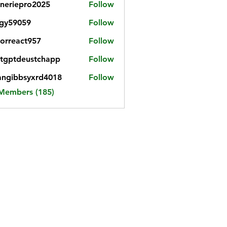
neriepro2025
Follow
gy59059
Follow
059
iorreact957
Follow
eact957
tgptdeustchapp
Follow
tdeustchapp
angibbsyxrd4018
Follow
bbsyxrd4018
 Members (185)