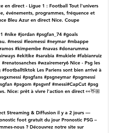
en direct - Ligue 1 : Football Tout l'univers 
cale, événements, programmes, fréquence et 
nce Bleu Azur en direct Nice. Coupe
e1 #nike #jordan #psgfan_74 #goals 
eau. #messi #leomessi #neymar #mbappe 
ioramos #kimpembe #navas #donarumma 
rways #ekitike #sarabia #mukiele #fabianruiz 
 #renatosanches #wzairemery6 Nice - Psg les 
#footballtiktok Les Pariens sont bien arrivé à 
psgxmessi #psgfans #psgneymar #psgmessi 
gfan #psgom #psgvnf #messi#CapCut #psg 
s. Nice: prêt à vivre l'action en direct 👀👋🏼 
t Streaming & Diffusion il y a 2 jours — 
nostic foot gratuit du jour Pronostic PSG – 
ommes-nous ? Découvrez notre site sur