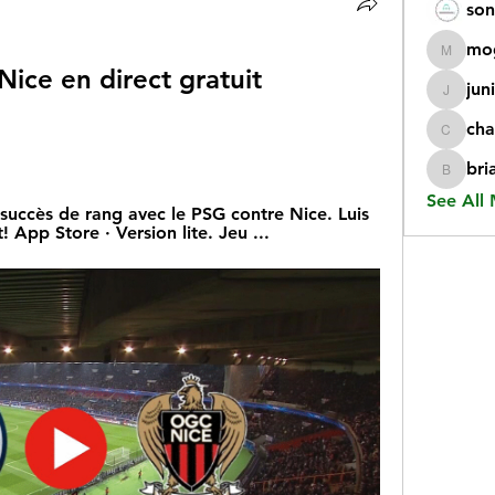
son
mo
mogy59
ce en direct gratuit 
jun
juniorr
cha
chatgp
bri
briangi
See All
 succès de rang avec le PSG contre Nice. Luis 
! App Store · Version lite. Jeu ...