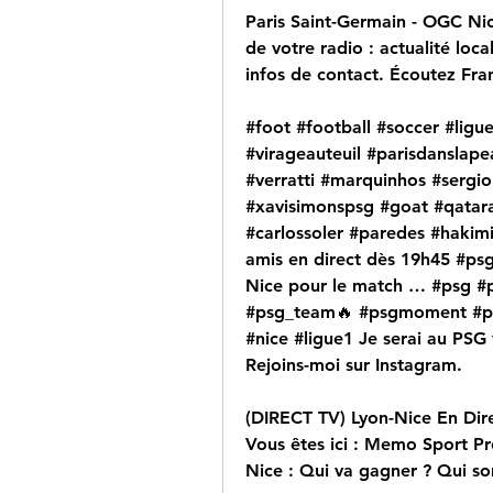
Paris Saint-Germain - OGC Nice 
de votre radio : actualité lo
infos de contact. Écoutez Fra
#foot #football #soccer #ligu
#virageauteuil #parisdanslap
#verratti #marquinhos #serg
#xavisimonspsg #goat #qatarai
#carlossoler #paredes #hakimi
amis en direct dès 19h45 #psg 
Nice pour le match … #psg #
#psg_team🔥 #psgmoment #ps
#nice #ligue1 Je serai au PSG v
Rejoins-moi sur Instagram.
(DIRECT TV) Lyon-Nice En Direc
Vous êtes ici : Memo Sport Pro
Nice : Qui va gagner ? Qui s