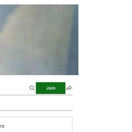
Join
rs