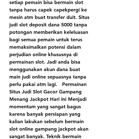
setiap pemain bisa bermain slot 
tanpa harus capek capekpergi ke 
mesin atm buat transfer duit. Situs 
judi slot deposit dana 5000 tanpa 
potongan memberikan keleluasan 
bagi semua pemain untuk terus 
memaksimalkan potensi dalam 
perjudian online khususnya di 
permainan slot. Jadi anda bisa 
menggunakan akun dana buat 
main judi online sepuasnya tanpa 
perlu pakai atm lagi.   
Permainan 
Situs Judi Slot Gacor Gampang 
Menang Jackpot Hari Ini
 Menjadi 
momentum yang sangat bagus 
karena banyak persiapan yang 
kalian lakukan sebelum bermain 
slot online gampang jackpot akan 
sangat banyak. Teknik bermain 