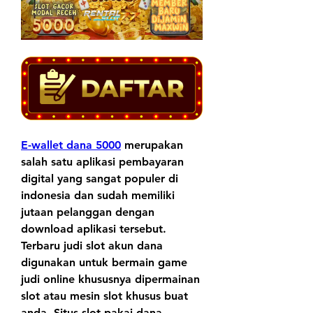
E-wallet dana 5000
 merupakan 
salah satu aplikasi pembayaran 
digital yang sangat populer di 
indonesia dan sudah memiliki 
jutaan pelanggan dengan 
download aplikasi tersebut. 
Terbaru judi slot akun dana 
digunakan untuk bermain game 
judi online khususnya dipermainan 
slot atau mesin slot khusus buat 
anda. Situs slot pakai dana 