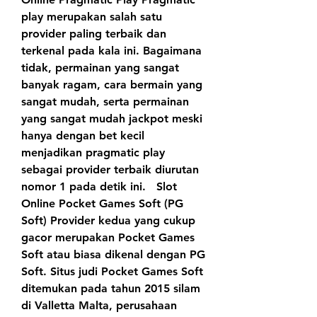
play merupakan salah satu 
provider paling terbaik dan 
terkenal pada kala ini. Bagaimana 
tidak, permainan yang sangat 
banyak ragam, cara bermain yang 
sangat mudah, serta permainan 
yang sangat mudah jackpot meski 
hanya dengan bet kecil 
menjadikan pragmatic play 
sebagai provider terbaik diurutan 
nomor 1 pada detik ini.   
Slot 
Online Pocket Games Soft (PG 
Soft)
 Provider kedua yang cukup 
gacor merupakan Pocket Games 
Soft atau biasa dikenal dengan PG 
Soft. Situs judi Pocket Games Soft 
ditemukan pada tahun 2015 silam 
di Valletta Malta, perusahaan 