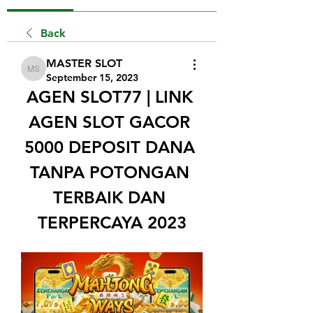
Back
MASTER SLOT
MASTER SLOT
September 15, 2023
AGEN SLOT77 | LINK 
AGEN SLOT GACOR 
5000 DEPOSIT DANA 
TANPA POTONGAN 
TERBAIK DAN 
TERPERCAYA 2023