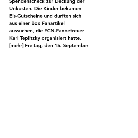
Spendenscheck zur Deckung der 
Unkosten. Die Kinder bekamen 
Eis-Gutscheine und durften sich 
aus einer Box Fanartikel 
aussuchen, die FCN-Fanbetreuer 
Karl Teplitzky organisiert hatte. 
[mehr] Freitag, den 15. September 
2023 fcn.
Bundesliga)Nürnberg hätte dann 
bei noch zwei verbliebenen 
Spieltagen als Tabellenzweiter fünf 
Punkte auf den Dritten Holstein 
Kiel. (Tabelle der 2. 
Bundesliga)Braunschweig kämpft 
um KlassenerhaltBraunschweig 
blickt dagegen in die andere 
Richtung. Die Löwen befinden sich 
als Tabellen-14. noch mitten im 