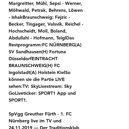
Margreitter, Mühl, Sepsi - Werner, 
Möhwald, Petrak, Behrens, Löwen 
- IshakBraunschweig: Fejzic - 
Becker, Tingager, Valsvik, Reichel - 
Hochscheidt, Moll, Boland, 
Abdullahi - Hofmann, TeiglDas 
Restprogramm:FC NÜRNBERG(A) 
SV Sandhausen(H) Fortuna 
DüsseldorfEINTRACHT 
BRAUNSCHWEIG(H) FC 
Ingolstadt(A) Holstein KielSo 
können sie die Partie LIVE 
sehen:TV: SkyLivestream: Sky 
GoLiveticker: SPORT1 App und 
SPORT1.
SpVgg Greuther Fürth - 1. FC 
Nürnberg live im TV und 
24.11.2019 — Der Traditionsklub 