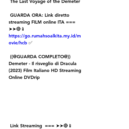
 The Last Voyage of the Demeter
 GUARDA ORA: Link diretto 
streaming FILM online ITA === 
➤➤🔴📱 
https://go.rumahsoalkita.my.id/m
ovie/hcb
 ✅
 ((@GUARDA COMPLETO@)) 
Demeter - Il risveglio di Dracula 
(2023) Film Italiano HD Streaming 
Online DVDrip
 Link Streaming  === ➤➤🔴📱 