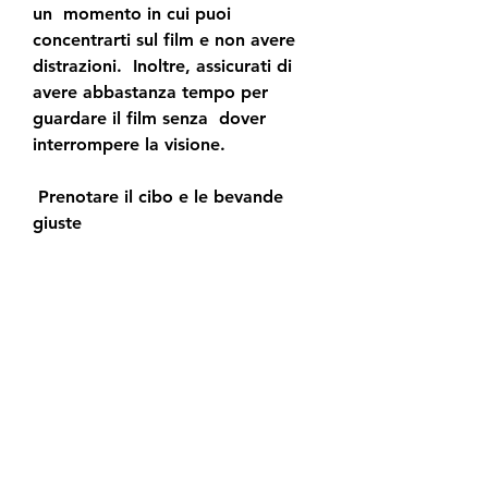
un  momento in cui puoi 
concentrarti sul film e non avere 
distrazioni.  Inoltre, assicurati di 
avere abbastanza tempo per 
guardare il film senza  dover 
interrompere la visione.
 Prenotare il cibo e le bevande 
giuste
 Prenotare il cibo e le bevande 
giuste può contribuire a creare  
un'esperienza di visione piacevole. 
Assicurati di avere a portata di  
mano cibo e bevande che ti 
piacciono e che siano adatti alla 
visione di  un film. Inoltre, 
assicurati di avere abbastanza 
cibo e bevande per  tutta la 
durata del film The Last Voyage of 