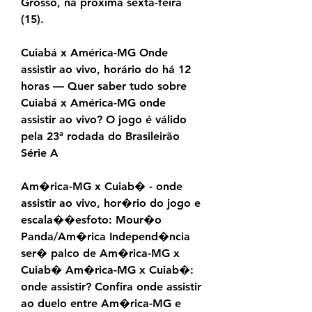
Grosso, na próxima sexta-feira 
(15).
Cuiabá x América-MG Onde 
assistir ao vivo, horário do há 12 
horas — Quer saber tudo sobre 
Cuiabá x América-MG onde 
assistir ao vivo? O jogo é válido 
pela 23ª rodada do Brasileirão 
Série A
Am�rica-MG x Cuiab� - onde 
assistir ao vivo, hor�rio do jogo e 
escala��esfoto: Mour�o 
Panda/Am�rica Independ�ncia 
ser� palco de Am�rica-MG x 
Cuiab� Am�rica-MG x Cuiab�: 
onde assistir? Confira onde assistir 
ao duelo entre Am�rica-MG e 