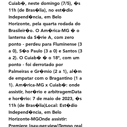
Cuiab�, neste domingo (7/5), �s 
11h (de Bras�lia), no est�dio 
Independ�ncia, em Belo 
Horizonte, pela quarta rodada do 
Brasileir�o. O Am�rica-MG � o 
lanterna da S�rie A, com zero 
ponto - perdeu para Fluminense (3 
a 0), S�o Paulo (3 a 0) e Santos (3 
a 2). O Cuiab� � o 18º, com um 
ponto - foi derrotado por 
Palmeiras e Gr�mio (2 a 1), al�m 
de empatar com o Bragantino (1 a 
1). Am�rica-MG x Cuiab�: onde 
assistir, hor�rio e arbitragemData 
e hor�rio: 7 de maio de 2023, �s 
11h (de Bras�lia)Local: Est�dio 
Independ�ncia, em Belo 
Horizonte-MGOnde assistir: 
Premiere (pay-per-view)Tempo real 