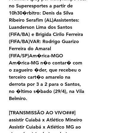
no Superesportes a partir de 
10h30�rbitro: Denis da Silva 
Ribeiro Serafim (AL)Assistentes: 
Luanderson Lima dos Santos 
(FIFA/BA) e Brigida Cirilo Ferreira 
(FIFA/BA)VAR: Rodrigo Guarizo 
Ferreira do Amaral 
(FIFA/SP)Am�rica-MGO 
Am�rica-MG n�o contar� com 
o zagueiro �der, que recebeu o 
terceiro cart�o amarelo na 
derrota por 3 a 2 para o Santos, 
no �ltimo s�bado (29/4), na Vila 
Belmiro.
[TRANSMISSÃO AO VIVO###] 
assistir Cuiabá x Atlético Mineiro 
Assistir Cuiabá x Atlético MG ao 