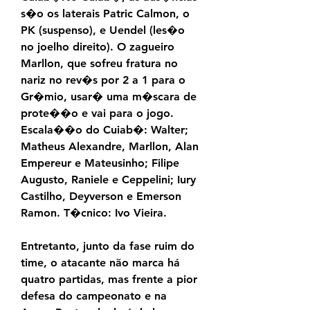
s�o os laterais Patric Calmon, o 
PK (suspenso), e Uendel (les�o 
no joelho direito). O zagueiro 
Marllon, que sofreu fratura no 
nariz no rev�s por 2 a 1 para o 
Gr�mio, usar� uma m�scara de 
prote��o e vai para o jogo. 
Escala��o do Cuiab�: Walter; 
Matheus Alexandre, Marllon, Alan 
Empereur e Mateusinho; Filipe 
Augusto, Raniele e Ceppelini; Iury 
Castilho, Deyverson e Emerson 
Ramon. T�cnico: Ivo Vieira.
Entretanto, junto da fase ruim do 
time, o atacante não marca há 
quatro partidas, mas frente a pior 
defesa do campeonato e na 