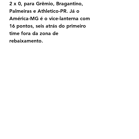
2 x 0, para Grêmio, Bragantino, 
Palmeiras e Athletico-PR. Já o 
América-MG é o vice-lanterna com 
16 pontos, seis atrás do primeiro 
time fora da zona de 
rebaixamento.
Cuiabá x América-MG: onde 
assistir ao vivo e online, 27 de set. 
de 2022 — Querendo escapar da 
zona de rebaixamento, o Cuiabá 
recebe o América-MG na noite 
desta quarta-feira (28), às 21h (de
Cuiabá x América-MG – Palpites e 
prognóstico – Brasileirão Série A 
2023 – 23ª rodada Cuiabá x 
América-MG – Palpite do 
Brasileirão Série A – Três melhores 