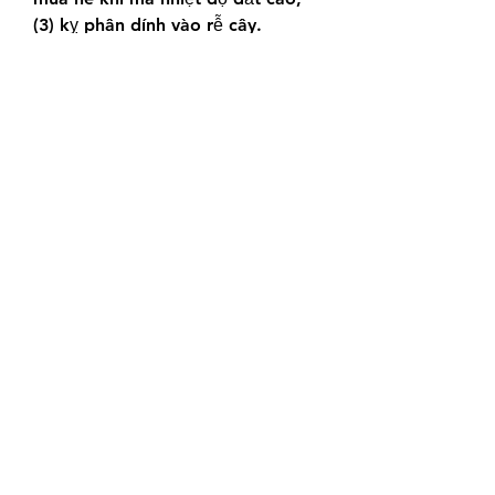
(3) kỵ phân dính vào rễ cây.
Việc tuân thủ những nguyên tắc 
này sẽ giúp cây 
mai vàng chợ lách 
bến tre
 phát triển khỏe mạnh, ra 
hoa đẹp và bền lâu.
Liên Hệ ngay cho chúng tôi theo 
thông tin dưới đây:
Điện thoại/Zalo: 0905 888 999 – 
0799 888 999 – 0888777777
Email: 
Vuonmaihoanglong@gmail.com
Facebook: Vườn mai Hoàng Long
Địa chỉ: Tân Thiềng, Chợ Lách, Bến 
Tre.
0
0