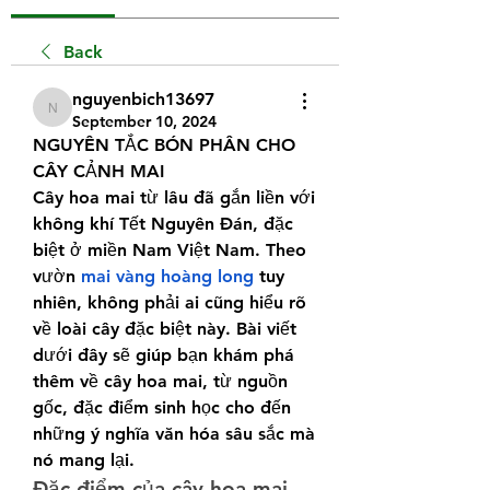
Back
nguyenbich13697
nguyenbich13697
September 10, 2024
NGUYÊN TẮC BÓN PHÂN CHO 
CÂY CẢNH MAI
Cây hoa mai từ lâu đã gắn liền với 
không khí Tết Nguyên Đán, đặc 
biệt ở miền Nam Việt Nam. Theo 
vườn 
mai vàng hoàng long
 t
uy 
nhiên, không phải ai cũng hiểu rõ 
về loài cây đặc biệt này. Bài viết 
dưới đây sẽ giúp bạn khám phá 
thêm về cây hoa mai, từ nguồn 
gốc, đặc điểm sinh học cho đến 
những ý nghĩa văn hóa sâu sắc mà 
nó mang lại.
Đặc điểm của cây hoa mai