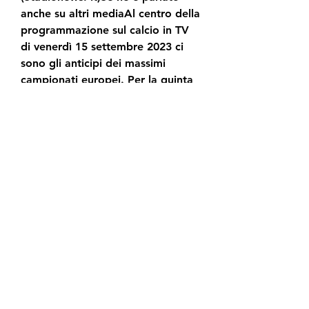
anche su altri mediaAl centro della 
programmazione sul calcio in TV 
di venerdì 15 settembre 2023 ci 
sono gli anticipi dei massimi 
campionati europei. Per la quinta 
giornata di Ligue 1 il PSG, che 
viene dal successo esterno per 1-4 
contro il Lione ed é secondo con 8 
punti, a due lunghezze dalla 
capolista Monaco, riceve il Nizza, 
reduce dal successo casalingo per 
3-0 contro il Marsiglia e sesto a 
quota 8. (Calciomagazine)Dopo la 
sosta per le Nazionali, riparte la 
Serie B 2023-2024: questa sera, 
alle 20.
Serie B, Venezia Spezia: probabili 