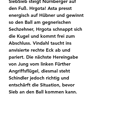
SiebSieb steigt Nürnberger auf 
den Fuß. Hrgota! Asta presst 
energisch auf Hübner und gewinnt 
so den Ball am gegnerischen 
Sechzehner, Hrgota schnappt sich 
die Kugel und kommt frei zum 
Abschluss. Vindahl taucht ins 
anvisierte rechte Eck ab und 
pariert. Die nächste Hereingabe 
von Jung vom linken Fürther 
Angriffsflügel, diesmal steht 
Schindler jedoch richtig und 
entschärft die Situation, bevor 
Sieb an den Ball kommen kann. 
Duah kann weitermachen und 
steht wieder auf dem Rasen.
Frankenderby Live - Nürnberg vs. 
Fürth 🛡️ im Stream & TV Das 