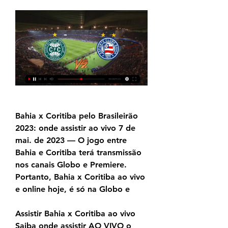
Bahia x Coritiba pelo Brasileirão 
2023: onde assistir ao vivo 7 de 
mai. de 2023 — O jogo entre 
Bahia e Coritiba terá transmissão 
nos canais Globo e Premiere. 
Portanto, Bahia x Coritiba ao vivo 
e online hoje, é só na Globo e
Assistir Bahia x Coritiba ao vivo 
Saiba onde assistir AO VIVO o 