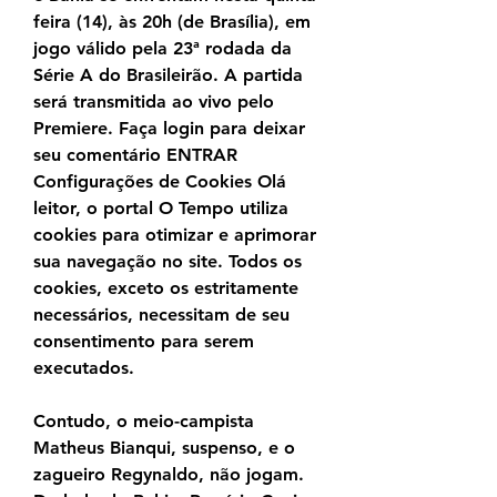
feira (14), às 20h (de Brasília), em 
jogo válido pela 23ª rodada da 
Série A do Brasileirão. A partida 
será transmitida ao vivo pelo 
Premiere. Faça login para deixar 
seu comentário ENTRAR 
Configurações de Cookies Olá 
leitor, o portal O Tempo utiliza 
cookies para otimizar e aprimorar 
sua navegação no site. Todos os 
cookies, exceto os estritamente 
necessários, necessitam de seu 
consentimento para serem 
executados.
Contudo, o meio-campista 
Matheus Bianqui, suspenso, e o 
zagueiro Regynaldo, não jogam. 