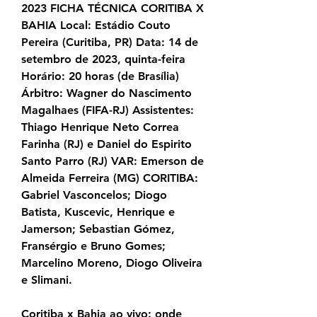
2023 FICHA TÉCNICA CORITIBA X 
BAHIA Local: Estádio Couto 
Pereira (Curitiba, PR) Data: 14 de 
setembro de 2023, quinta-feira 
Horário: 20 horas (de Brasília) 
Árbitro: Wagner do Nascimento 
Magalhaes (FIFA-RJ) Assistentes: 
Thiago Henrique Neto Correa 
Farinha (RJ) e Daniel do Espirito 
Santo Parro (RJ) VAR: Emerson de 
Almeida Ferreira (MG) CORITIBA: 
Gabriel Vasconcelos; Diogo 
Batista, Kuscevic, Henrique e 
Jamerson; Sebastian Gómez, 
Fransérgio e Bruno Gomes; 
Marcelino Moreno, Diogo Oliveira 
e Slimani.
Coritiba x Bahia ao vivo: onde 