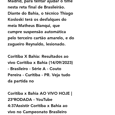
Madrid, para tentar ajudar o time 
nesta reta final de Brasileirão. 
Diante do Bahia, o técnico Thiago 
Kosloski terá os desfalques do 
meia Matheus Bianqui, que 
cumpre suspensão automática 
pelo terceiro cartão amarelo, e do 
zagueiro Reynaldo, lesionado.
Coritiba X Bahia: Resultados ao 
vivo Coritiba x Bahia (14/09/2023) 
- Brasileiro - Série A - Couto 
Pereira - Curitiba - PR. Veja tudo 
da partida no
Coritiba x Bahia AO VIVO HOJE | 
23ªRODADA - YouTube 
4:37Assistir Coritiba x Bahia ao 
vivo no Campeonato Brasileiro 