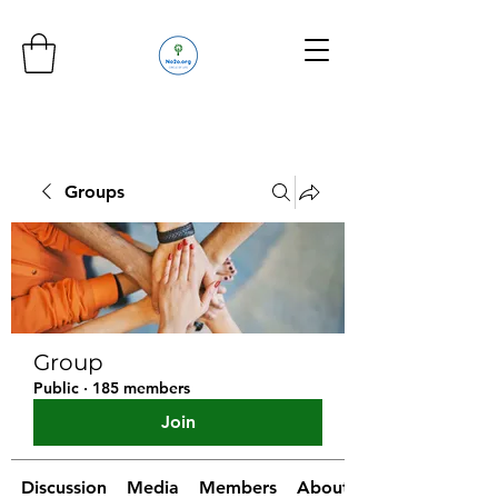
Groups
Group
Public
·
185 members
Join
Discussion
Media
Members
About