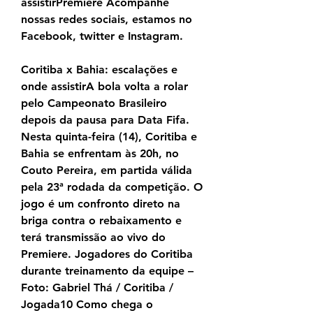
assistirPremiere Acompanhe 
nossas redes sociais, estamos no 
Facebook, twitter e Instagram.
Coritiba x Bahia: escalações e 
onde assistirA bola volta a rolar 
pelo Campeonato Brasileiro 
depois da pausa para Data Fifa. 
Nesta quinta-feira (14), Coritiba e 
Bahia se enfrentam às 20h, no 
Couto Pereira, em partida válida 
pela 23ª rodada da competição. O 
jogo é um confronto direto na 
briga contra o rebaixamento e 
terá transmissão ao vivo do 
Premiere. Jogadores do Coritiba 
durante treinamento da equipe – 
Foto: Gabriel Thá / Coritiba / 
Jogada10 Como chega o 