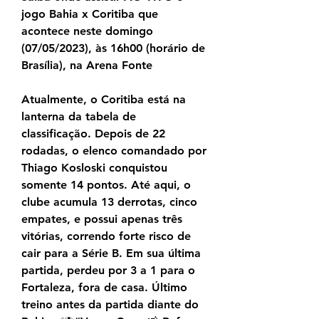
jogo Bahia x Coritiba que 
acontece neste domingo 
(07/05/2023), às 16h00 (horário de 
Brasília), na Arena Fonte
Atualmente, o Coritiba está na 
lanterna da tabela de 
classificação. Depois de 22 
rodadas, o elenco comandado por 
Thiago Kosloski conquistou 
somente 14 pontos. Até aqui, o 
clube acumula 13 derrotas, cinco 
empates, e possui apenas três 
vitórias, correndo forte risco de 
cair para a Série B. Em sua última 
partida, perdeu por 3 a 1 para o 
Fortaleza, fora de casa. Último 
treino antes da partida diante do 