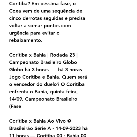
Coritiba? Em péssima fase, o 
Coxa vem de uma sequência de 
cinco derrotas seguidas e precisa 
voltar a somar pontos com 
urgência para evitar o 
rebaixamento.
Coritiba x Bahia | Rodada 23 | 
Campeonato Brasileiro Globo 
Globo há 3 horas —  há 3 horas 
Jogo Coritiba e Bahia. Quem será 
o vencedor do duelo? O Coritiba 
enfrenta o Bahia, quinta-feira, 
14/09, Campeonato Brasileiro 
(Fase
Coritiba x Bahia Ao Vivo ⚽ 
Brasileirão Série A - 14-09-2023 há 
11 horas — Coritiba 00 · Bahia 00 