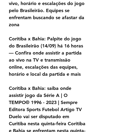
vivo, horário e escalações do jogo 
pelo Brasileirão. Equipes se 
enfrentam buscando se afastar da 
zona
Coritiba x Bahia: Palpite do jogo 
do Brasileirão (14/09) há 16 horas 
— Confira onde assistir a partida 
ao vivo na TV e transmissão 
online, escalações das equipes, 
horário e local da partida e mais
Coritiba x Bahia: saiba onde 
assistir jogo da Série A | O 
TEMPO© 1996 - 2023 | Sempre 
Editora Sports Futebol Artigo TV 
Duelo vai ser disputado em 
Curitiba nesta quinta-feira Coritiba 
e Bahia se enfrentam nesta quinta-