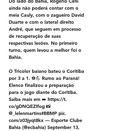
Do lado do Bahia, Rogério Ceni 
ainda não poderá contar com o 
meia Cauly, com o zagueiro David 
Duarte e com o lateral direito 
André, que seguem em processo 
de recuperação de suas 
respectivas lesões. No primeiro 
turno, quem levou a melhor foi o 
Bahia.
O Tricolor baiano bateu o Coritiba 
por 3 a 1. ⚽💪 Rumo ao Paraná! 
Elenco finalizou a preparação 
para o jogo diante do Coritiba. 
Saiba mais em ➡️ https://t. 
co/gDNQEZIfog 📸 
@_lelenmartins#BBMP pic. 
com/z03jyqt8kx — Esporte Clube 
Bahia (@ecbahia) September 13, 