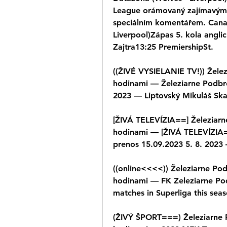
League orámovaný zajímavými s
speciálním komentářem. Canal
Liverpool)Zápas 5. kola angl
Zajtra13:25 PremiershipSt.
((ŽIVÉ VYSIELANIE TV!)) Želez
hodinami — Železiarne Podbrez
2023 — Liptovský Mikuláš Skal
[ŽIVÁ TELEVÍZIA==] Železiarne
hodinami — [ŽIVÁ TELEVÍZIA==
prenos 15.09.2023 5. 8. 2023
((online<<<<)) Železiarne Pod
hodinami — FK Zeleziarne Pod
matches in Superliga this sea
(ŽIVÝ ŠPORT===) Železiarne P