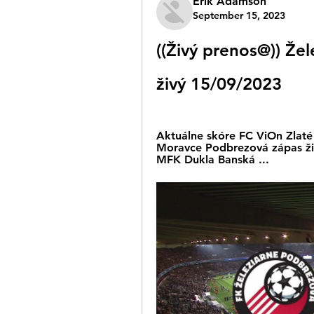
Erik Adamson
September 15, 2023
((Živý prenos@)) Žel
živý 15/09/2023
Aktuálne skóre FC ViOn Zlaté 
Moravce Podbrezová zápas živý
MFK Dukla Banská ...