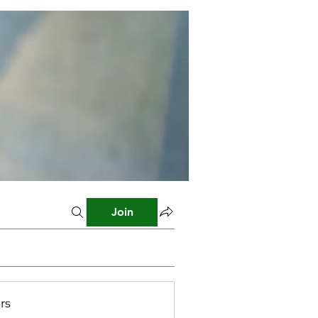
Join
rs