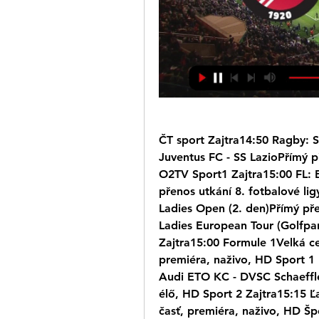
ČT sport Zajtra14:50 Ragby: 
Juventus FC - SS LazioPřímý př
O2TV Sport1 Zajtra15:00 FL: 
přenos utkání 8. fotbalové li
Ladies Open (2. den)Přímý pře
Ladies European Tour (Golfpar
Zajtra15:00 Formule 1Velká ce
premiéra, naživo, HD Sport 1
Audi ETO KC - DVSC Schaeffler
élő, HD Sport 2 Zajtra15:15 Ľ
časť, premiéra, naživo, HD Šp