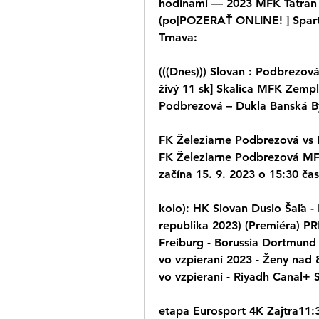
hodinami — 2023 MFK Tatran L
(po[POZERAŤ ONLINE! ] Sparta
Trnava:
(((Dnes))) Slovan : Podbrezov
živý 11 sk] Skalica MFK Zempl
Podbrezová – Dukla Banská Bys
FK Železiarne Podbrezová vs 
FK Železiarne Podbrezová MFK 
začína 15. 9. 2023 o 15:30 č
kolo): HK Slovan Duslo Šaľa -
republika 2023) (Premiéra) P
Freiburg - Borussia Dortmund 
vo vzpieraní 2023 - Ženy nad
vo vzpieraní - Riyadh Canal+ 
etapa Eurosport 4K Zajtra11:30