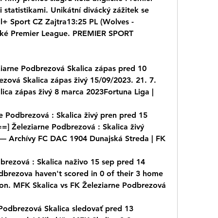
tatistikami. Unikátní divácký zážitek se 
+ Sport CZ Zajtra13:25 PL (Wolves - 
ické Premier League. PREMIER SPORT 
iarne Podbrezová Skalica zápas pred 10 
ová Skalica zápas živý 15/09/2023. 21. 7. 
ica zápas živý 8 marca 2023Fortuna Liga |
 Podbrezová : Skalica živý pren pred 15 
] Železiarne Podbrezová : Skalica živý 
 — Archívy FC DAC 1904 Dunajská Streda | FK
brezová : Skalica naživo 15 sep pred 14 
brezova haven't scored in 0 of their 3 home 
son. MFK Skalica vs FK Železiarne Podbrezová
odbrezová Skalica sledovať pred 13 