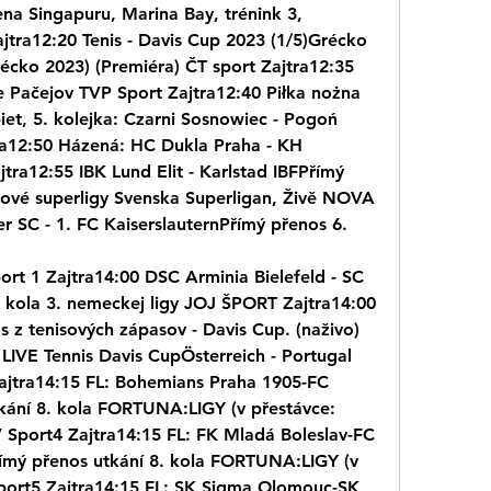
na Singapuru, Marina Bay, trénink 3, 
jtra12:20 Tenis - Davis Cup 2023 (1/5)Grécko 
écko 2023) (Premiéra) ČT sport Zajtra12:35 
 Pačejov TVP Sport Zajtra12:40 Piłka nożna 
biet, 5. kolejka: Czarni Sosnowiec - Pogoń 
ra12:50 Házená: HC Dukla Praha - KH 
a12:55 IBK Lund Elit - Karlstad IBFPřímý 
lové superligy Svenska Superligan, Živě NOVA 
r SC - 1. FC KaiserslauternPřímý přenos 6.
rt 1 Zajtra14:00 DSC Arminia Bielefeld - SC 
. kola 3. nemeckej ligy JOJ ŠPORT Zajtra14:00 
 z tenisových zápasov - Davis Cup. (naživo) 
IVE Tennis Davis CupÖsterreich - Portugal 
jtra14:15 FL: Bohemians Praha 1905-FC 
kání 8. kola FORTUNA:LIGY (v přestávce: 
V Sport4 Zajtra14:15 FL: FK Mladá Boleslav-FC 
ímý přenos utkání 8. kola FORTUNA:LIGY (v 
port5 Zajtra14:15 FL: SK Sigma Olomouc-SK 