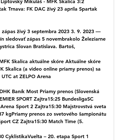
iptovský Mikuláš - MFK Skalica 3:2 
k Trnava: FK DAC živý 23 apríla Spartak 
á zápas živý 3 septembra 2023 3. 9. 2023 — 
ín sledovať zápas 5 novembrakolo Železiarne 
trica Slovan Bratislava. Bartoš,
MFK Skalica aktuálne skóre Aktuálne skóre 
Skalica (a video online priamy prenos) sa 
as UTC at ZELPO Arena
 DHK Baník Most Priamy prenos (Slovenská 
REMIER SPORT Zajtra15:25 BundesligaSC 
Arena Sport 2 Zajtra15:30 Majstrovstvá sveta 
 87 kgPriamy prenos zo svetového šampionátu 
Sport CZ Zajtra15:30 Match Time (5.
 CyklistikaVuelta – 20. etapa Sport 1 