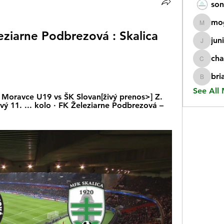
son
mo
mogy59
eziarne Podbrezová : Skalica 
jun
juniorr
cha
chatgp
bri
briangi
See All
Moravce U19 vs ŠK Slovan[živý prenos>] Z. 
 11. ... kolo · FK Železiarne Podbrezová – 