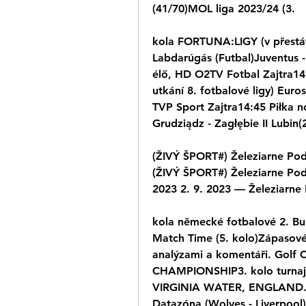
(41/70)MOL liga 2023/24 (3.
kola FORTUNA:LIGY (v přestáv
Labdarúgás (Futbal)Juventus - 
élő, HD O2TV Fotbal Zajtra14
utkání 8. fotbalové ligy) Eur
TVP Sport Zajtra14:45 Piłka noż
Grudziądz - Zagłębie II Lubin(
(ŽIVÝ ŠPORT#) Železiarne Pod
(ŽIVÝ ŠPORT#) Železiarne Pod
2023 2. 9. 2023 — Železiarne 
kola německé fotbalové 2. Bun
Match Time (5. kolo)Zápasové 
analýzami a komentáři. Golf
CHAMPIONSHIP3. kolo turna
VIRGINIA WATER, ENGLAND. (Ž
Datazóna (Wolves - Liverpool)