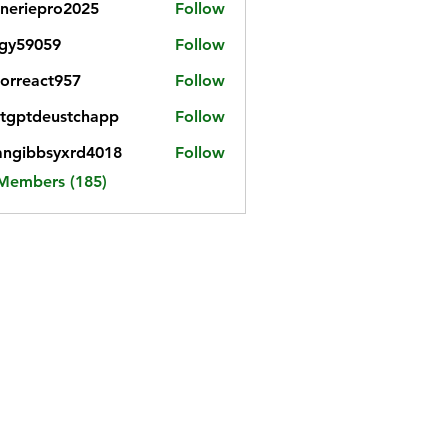
neriepro2025
Follow
gy59059
Follow
059
iorreact957
Follow
eact957
tgptdeustchapp
Follow
tdeustchapp
angibbsyxrd4018
Follow
bbsyxrd4018
 Members (185)