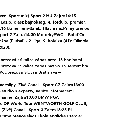
ce: Sport mix) Sport 2 HU Zajtra14:15 
Lazio, olasz bajnokság, 4. forduló, premier, 
:16 Bohemians-Baník: Hlavní mixPřímý přenos 
osport 2 Zajtra14:30 MotorkyEWC – Bol d'Or 
na (Futbal) - 2. liga, 9. kolejka (#1): Olimpia 
2023).
brezová : Skalica zápas pred 13 hodinami — 
brezová : Skalica zápas naživo 15 septembra 
Podbrezová Slovan Bratislava –
desligy, Živě Canal+ Sport CZ Zajtra13:00 
studio s experty, nabité informacemi, 
 Channel Zajtra13:00 BMW PGA 
je DP World Tour WENTWORTH GOLF CLUB, 
ivě) Canal+ Sport 3 Zajtra13:25 PL 
Přímý přenos šlágru kola anglické Premier 