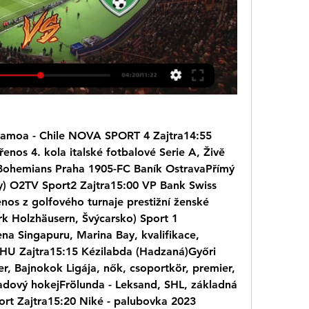
Samoa - Chile NOVA SPORT 4 Zajtra14:55 
enos 4. kola italské fotbalové Serie A, Živě 
Bohemians Praha 1905-FC Baník OstravaPřímý 
gy) O2TV Sport2 Zajtra15:00 VP Bank Swiss 
nos z golfového turnaje prestižní ženské 
k Holzhäusern, Švýcarsko) Sport 1 
na Singapuru, Marina Bay, kvalifikace, 
 HU Zajtra15:15 Kézilabda (Hadzaná)Győri 
, Bajnokok Ligája, nők, csoportkör, premier, 
adový hokejFrölunda - Leksand, SHL, základná 
ort Zajtra15:20 Niké - palubovka 2023 