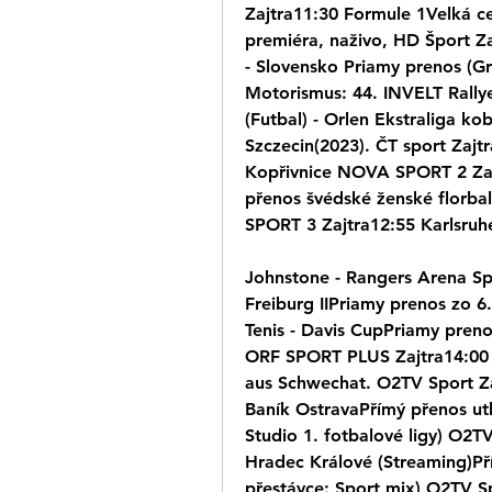
Zajtra11:30 Formule 1Velká ce
premiéra, naživo, HD Šport Za
- Slovensko Priamy prenos (Gr
Motorismus: 44. INVELT Rallye
(Futbal) - Orlen Ekstraliga ko
Szczecin(2023). ČT sport Zajt
Kopřivnice NOVA SPORT 2 Zajtr
přenos švédské ženské florba
SPORT 3 Zajtra12:55 Karlsruhe
Johnstone - Rangers Arena Spo
Freiburg IIPriamy prenos zo 6
Tenis - Davis CupPriamy prenos
ORF SPORT PLUS Zajtra14:00 L
aus Schwechat. O2TV Sport Za
Baník OstravaPřímý přenos ut
Studio 1. fotbalové ligy) O2T
Hradec Králové (Streaming)Př
přestávce: Sport mix) O2TV S