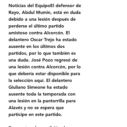
Noticias del EquipoEl defensor de 
Rayo, Abdul Mumin, está en duda 
debido a una lesión después de 
perderse el último partido 
amistoso contra Alcorcón. El 
delantero Oscar Trejo ha estado 
ausente en los últimos dos 
partidos, por lo que también es 
una duda. José Pozo regresó de 
una lesión contra Alcorcón, por lo 
que debería estar disponible para 
la selección aquí. El delantero 
Giuliano Simeone ha estado 
ausente toda la temporada con 
una lesión en la pantorrilla para 
Alavés y no se espera que 
participe en este partido.