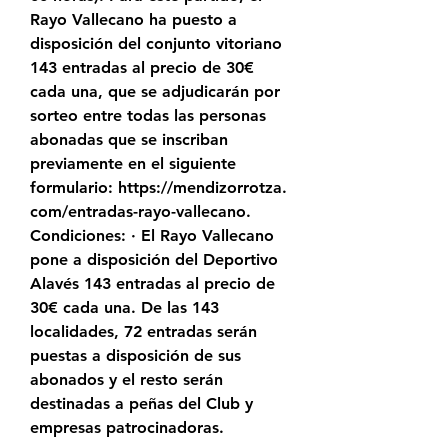
Rayo Vallecano ha puesto a 
disposición del conjunto vitoriano 
143 entradas al precio de 30€ 
cada una, que se adjudicarán por 
sorteo entre todas las personas 
abonadas que se inscriban 
previamente en el siguiente 
formulario: https://mendizorrotza. 
com/entradas-rayo-vallecano. 
Condiciones: · El Rayo Vallecano 
pone a disposición del Deportivo 
Alavés 143 entradas al precio de 
30€ cada una. De las 143 
localidades, 72 entradas serán 
puestas a disposición de sus 
abonados y el resto serán 
destinadas a peñas del Club y 
empresas patrocinadoras.