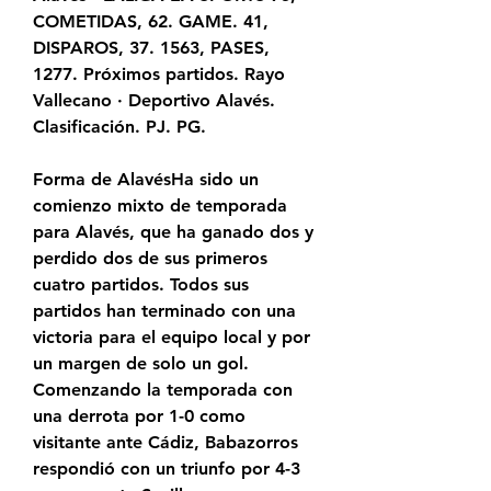
COMETIDAS, 62. GAME. 41, 
DISPAROS, 37. 1563, PASES, 
1277. Próximos partidos. Rayo 
Vallecano · Deportivo Alavés. 
Clasificación. PJ. PG.
Forma de AlavésHa sido un 
comienzo mixto de temporada 
para Alavés, que ha ganado dos y 
perdido dos de sus primeros 
cuatro partidos. Todos sus 
partidos han terminado con una 
victoria para el equipo local y por 
un margen de solo un gol. 
Comenzando la temporada con 
una derrota por 1-0 como 
visitante ante Cádiz, Babazorros 
respondió con un triunfo por 4-3 