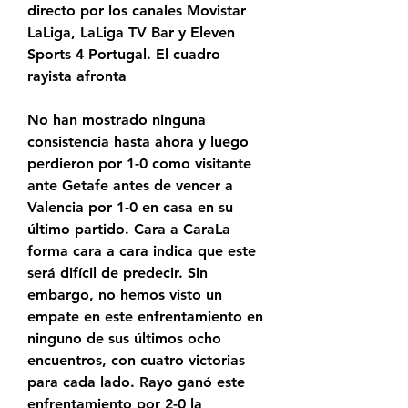
directo por los canales Movistar 
LaLiga, LaLiga TV Bar y Eleven 
Sports 4 Portugal. El cuadro 
rayista afronta
No han mostrado ninguna 
consistencia hasta ahora y luego 
perdieron por 1-0 como visitante 
ante Getafe antes de vencer a 
Valencia por 1-0 en casa en su 
último partido. Cara a CaraLa 
forma cara a cara indica que este 
será difícil de predecir. Sin 
embargo, no hemos visto un 
empate en este enfrentamiento en 
ninguno de sus últimos ocho 
encuentros, con cuatro victorias 
para cada lado. Rayo ganó este 
enfrentamiento por 2-0 la 