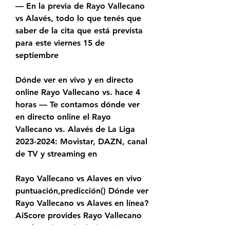
— En la previa de Rayo Vallecano 
vs Alavés, todo lo que tenés que 
saber de la cita que está prevista 
para este viernes 15 de 
septiembre
Dónde ver en vivo y en directo 
online Rayo Vallecano vs. hace 4 
horas — Te contamos dónde ver 
en directo online el Rayo 
Vallecano vs. Alavés de La Liga 
2023-2024: Movistar, DAZN, canal 
de TV y streaming en
Rayo Vallecano vs Alaves en vivo 
puntuación,predicción() Dónde ver 
Rayo Vallecano vs Alaves en línea?
AiScore provides Rayo Vallecano 
vs Alaves(2008/09/13) en vivo 