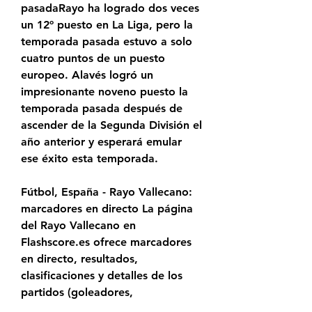
pasadaRayo ha logrado dos veces 
un 12º puesto en La Liga, pero la 
temporada pasada estuvo a solo 
cuatro puntos de un puesto 
europeo. Alavés logró un 
impresionante noveno puesto la 
temporada pasada después de 
ascender de la Segunda División el 
año anterior y esperará emular 
ese éxito esta temporada.
Fútbol, España - Rayo Vallecano: 
marcadores en directo La página 
del Rayo Vallecano en 
Flashscore.es ofrece marcadores 
en directo, resultados, 
clasificaciones y detalles de los 
partidos (goleadores,