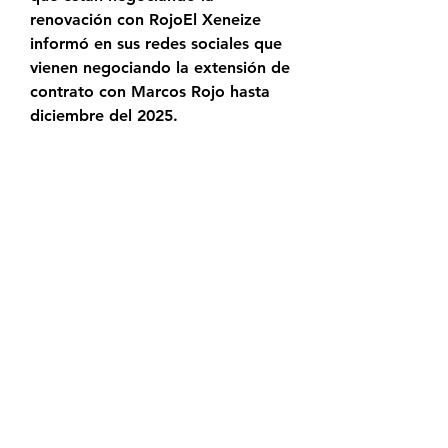
renovación con RojoEl Xeneize 
informó en sus redes sociales que 
vienen negociando la extensión de 
contrato con Marcos Rojo hasta 
diciembre del 2025.
San Lorenzo vs Platense: Previa, 
Formaciones, link para ver el 
partido en vivo y másSan Lorenzo 
enfrenta a Platense por los 16avos 
de final de Copa Argentina en 
cancha de Lanús y busca una 
victoria para seguir con vida en el 
torneo. La Previa, Formaciones, 
link para ver el partido en vivo y 
más, están acá. San Lorenzo 
espera por refuerzos pero 
mientras tanto, jugará ante 