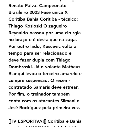
Renato Paiva. Campeonato 
Brasileiro 2023 Fase única X 
Coritiba Bahia Coritiba - técnico: 
Thiago Kosloski O zagueiro 
Reynaldo passou por uma cirurgia 
no braço e é desfalque na zaga. 
Por outro lado, Kuscevic volta a 
tempo para ser relacionado e 
deve fazer dupla com Thiago 
Dombroski. Já o volante Matheus 
Bianqui levou o terceiro amarelo e 
cumpre suspensão. O recém-
contratado Samaris deve estrear. 
Por fim, o treinador também 
conta com os atacantes Slimani e 
Jesé Rodríguez pela primeira vez.
[[TV ESPORTIVA!]] Coritiba e Bahia 