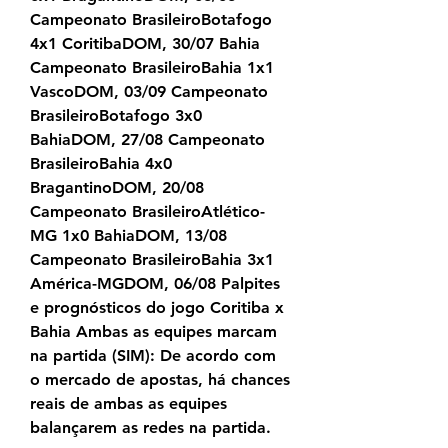
Campeonato BrasileiroBotafogo 
4x1 CoritibaDOM, 30/07 Bahia 
Campeonato BrasileiroBahia 1x1 
VascoDOM, 03/09 Campeonato 
BrasileiroBotafogo 3x0 
BahiaDOM, 27/08 Campeonato 
BrasileiroBahia 4x0 
BragantinoDOM, 20/08 
Campeonato BrasileiroAtlético-
MG 1x0 BahiaDOM, 13/08 
Campeonato BrasileiroBahia 3x1 
América-MGDOM, 06/08 Palpites 
e prognósticos do jogo Coritiba x 
Bahia Ambas as equipes marcam 
na partida (SIM): De acordo com 
o mercado de apostas, há chances 
reais de ambas as equipes 
balançarem as redes na partida.