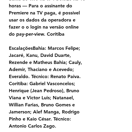
horas — Para o assinante do 
Premiere na TV paga, é possível 
usar os dados da operadora e 
fazer o o login na versão online 
do pay-per-view. Coritiba
EscalaçõesBahia: Marcos Felipe; 
Jacaré, Kanu, David Duarte, 
Rezende e Matheus Bahia; Cauly, 
Ademir, Thaciano e Acevedo; 
Everaldo. Técnico: Renato Paiva. 
Coritiba: Gabriel Vasconcelos; 
Henrique (Jean Pedroso), Bruno 
Viana e Victor Luis; Natanael, 
Willian Farias, Bruno Gomes e 
Jamerson; Alef Manga, Rodrigo 
Pinho e Kaio César. Técnico: 
Antonio Carlos Zago.