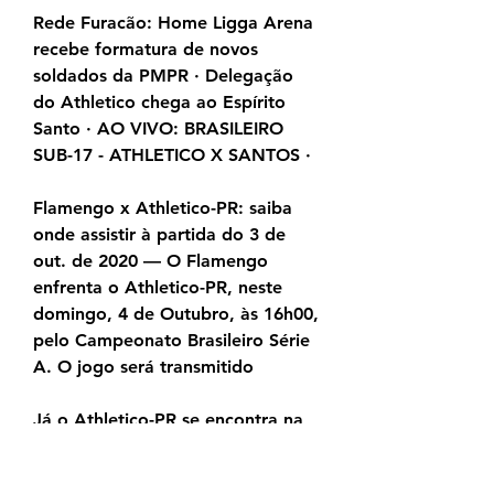
Rede Furacão: Home Ligga Arena 
recebe formatura de novos 
soldados da PMPR · Delegação 
do Athletico chega ao Espírito 
Santo · AO VIVO: BRASILEIRO 
SUB-17 - ATHLETICO X SANTOS ·
Flamengo x Athletico-PR: saiba 
onde assistir à partida do 3 de 
out. de 2020 — O Flamengo 
enfrenta o Athletico-PR, neste 
domingo, 4 de Outubro, às 16h00, 
pelo Campeonato Brasileiro Série 
A. O jogo será transmitido
Já o Athletico-PR se encontra na 
sétima colocação, acumulando 34 
pontos e nove vitórias 