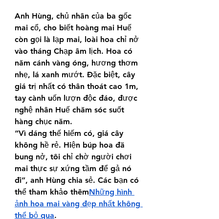
Anh Hùng, chủ nhân của ba gốc 
mai cổ, cho biết hoàng mai Huế 
còn gọi là lạp mai, loài hoa chỉ nở 
vào tháng Chạp âm lịch. Hoa có 
năm cánh vàng óng, hương thơm 
nhẹ, lá xanh mướt. Đặc biệt, cây 
giá trị nhất có thân thoát cao 1m, 
tay cành uốn lượn độc đáo, được 
nghệ nhân Huế chăm sóc suốt 
hàng chục năm.
“Vì dáng thế hiếm có, giá cây 
không hề rẻ. Hiện búp hoa đã 
bung nở, tôi chỉ chờ người chơi 
mai thực sự xứng tầm để gả nó 
đi”, anh Hùng chia sẻ. Các bạn có 
thể tham khảo thêm
Những hình 
ảnh hoa mai vàng đẹp nhất không 
thể bỏ qua
.