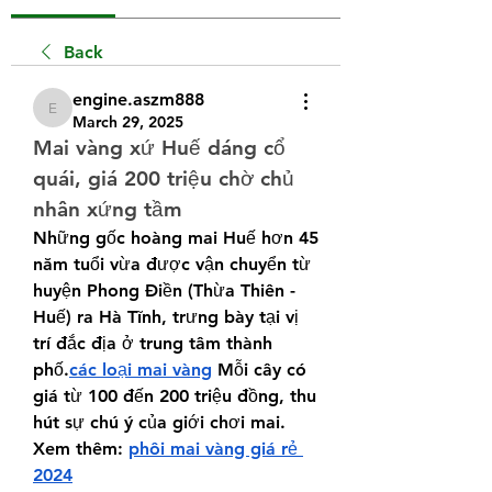
Back
engine.aszm888
engine.aszm888
March 29, 2025
Mai vàng xứ Huế dáng cổ 
quái, giá 200 triệu chờ chủ 
nhân xứng tầm
Những gốc hoàng mai Huế hơn 45 
năm tuổi vừa được vận chuyển từ 
huyện Phong Điền (Thừa Thiên - 
Huế) ra Hà Tĩnh, trưng bày tại vị 
trí đắc địa ở trung tâm thành 
phố.
các loại mai vàng
 Mỗi cây có 
giá từ 100 đến 200 triệu đồng, thu 
hút sự chú ý của giới chơi mai.
Xem thêm: 
phôi mai vàng giá rẻ 
2024