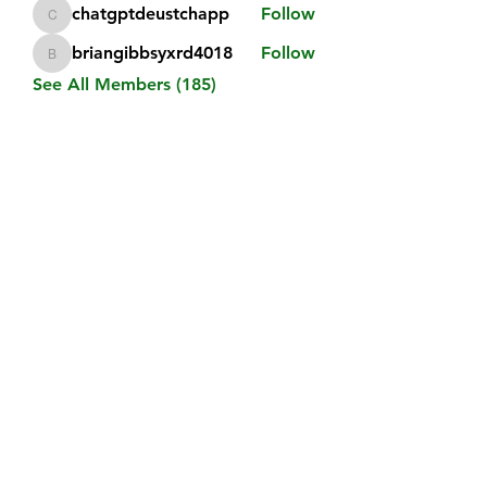
chatgptdeustchapp
Follow
chatgptdeustchapp
briangibbsyxrd4018
Follow
briangibbsyxrd4018
See All Members (185)