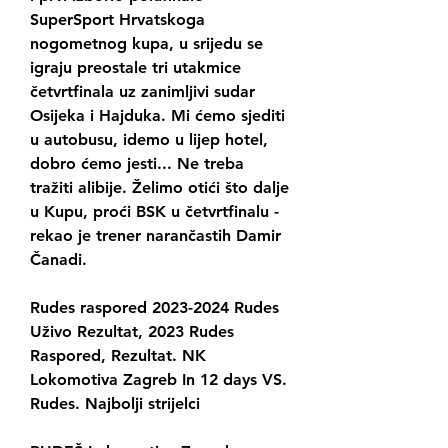
SuperSport Hrvatskoga 
nogometnog kupa, u srijedu se 
igraju preostale tri utakmice 
četvrtfinala uz zanimljivi sudar 
Osijeka i Hajduka. Mi ćemo sjediti 
u autobusu, idemo u lijep hotel, 
dobro ćemo jesti... Ne treba 
tražiti alibije. Želimo otići što dalje 
u Kupu, proći BSK u četvrtfinalu - 
rekao je trener narančastih Damir 
Čanadi.
Rudes raspored 2023-2024 Rudes 
Uživo Rezultat, 2023 Rudes 
Raspored, Rezultat. NK 
Lokomotiva Zagreb In 12 days VS. 
Rudes. Najbolji strijelci