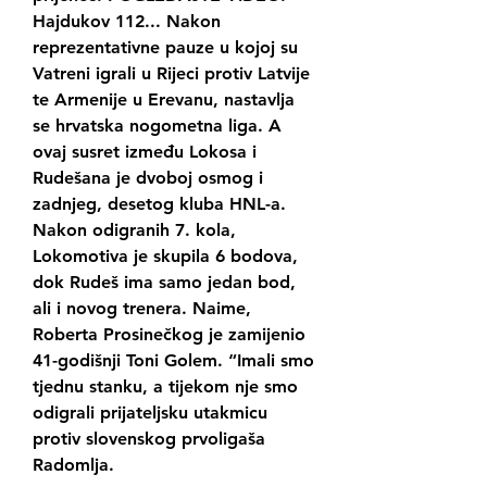
Hajdukov 112... Nakon 
reprezentativne pauze u kojoj su 
Vatreni igrali u Rijeci protiv Latvije 
te Armenije u Erevanu, nastavlja 
se hrvatska nogometna liga. A 
ovaj susret između Lokosa i 
Rudešana je dvoboj osmog i 
zadnjeg, desetog kluba HNL-a. 
Nakon odigranih 7. kola, 
Lokomotiva je skupila 6 bodova, 
dok Rudeš ima samo jedan bod, 
ali i novog trenera. Naime, 
Roberta Prosinečkog je zamijenio 
41-godišnji Toni Golem. “Imali smo 
tjednu stanku, a tijekom nje smo 
odigrali prijateljsku utakmicu 
protiv slovenskog prvoligaša 
Radomlja.