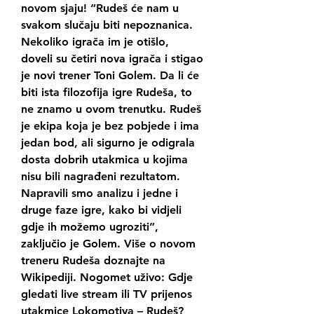
novom sjaju! “Rudeš će nam u 
svakom slučaju biti nepoznanica. 
Nekoliko igrača im je otišlo, 
doveli su četiri nova igrača i stigao 
je novi trener Toni Golem. Da li će 
biti ista filozofija igre Rudeša, to 
ne znamo u ovom trenutku. Rudeš 
je ekipa koja je bez pobjede i ima 
jedan bod, ali sigurno je odigrala 
dosta dobrih utakmica u kojima 
nisu bili nagrađeni rezultatom. 
Napravili smo analizu i jedne i 
druge faze igre, kako bi vidjeli 
gdje ih možemo ugroziti”, 
zaključio je Golem. Više o novom 
treneru Rudeša doznajte na 
Wikipediji. Nogomet uživo: Gdje 
gledati live stream ili TV prijenos 
utakmice Lokomotiva – Rudeš? 