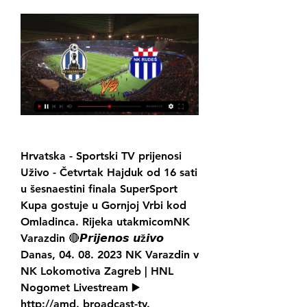
Hrvatska - Sportski TV prijenosi 
Uživo - Četvrtak Hajduk od 16 sati 
u šesnaestini finala SuperSport 
Kupa gostuje u Gornjoj Vrbi kod 
Omladinca. Rijeka utakmicomNK 
Varazdin 🔴𝙋𝙧𝙞𝙟𝙚𝙣𝙤𝙨 𝙪ž𝙞𝙫𝙤 
Danas, 04. 08. 2023 NK Varazdin v 
NK Lokomotiva Zagreb | HNL 
Nogomet Livestream ▶️ 
http://amd. broadcast-tv.