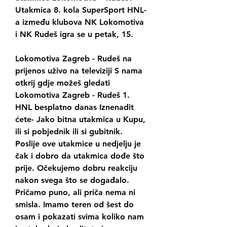
Utakmica 8. kola SuperSport HNL-
a između klubova NK Lokomotiva 
i NK Rudeš igra se u petak, 15.
Lokomotiva Zagreb - Rudeš na 
prijenos uživo na televiziji S nama 
otkrij gdje možeš gledati 
Lokomotiva Zagreb - Rudeš 1. 
HNL besplatno danas Iznenadit 
ćete- Jako bitna utakmica u Kupu, 
ili si pobjednik ili si gubitnik. 
Poslije ove utakmice u nedjelju je 
čak i dobro da utakmica dođe što 
prije. Očekujemo dobru reakciju 
nakon svega što se događalo. 
Pričamo puno, ali priča nema ni 
smisla. Imamo teren od šest do 
osam i pokazati svima koliko nam 