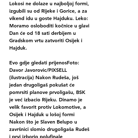
Lokosi ne dolaze u najboljoj formi, 
izgubili su od Rijeke i Gorice, a za 
vikend idu u goste Hajduku. Leko: 
Moramo osloboditi kočnice u glavi 
Dan će od 18 sati derbijem u 
Gradskom vrtu zatvoriti Osijek i 
Hajduk.
Evo gdje gledati prijenosFoto: 
Davor Javorovic/PIXSELL 
(ilustracija) Nakon Rudeša, još 
jedan drugoligaš pokušat će 
pomrsiti planove prvoligašu, BSK 
je već izbacio Rijeku. Dinamo je 
velik favorit protiv Lokomotive, a 
Osijek i Hajduk u lošoj formi 
Nakon što je Slaven Belupo u 
završnici slomio drugoligaša Rudeš 
i prvi izborio polufinale 