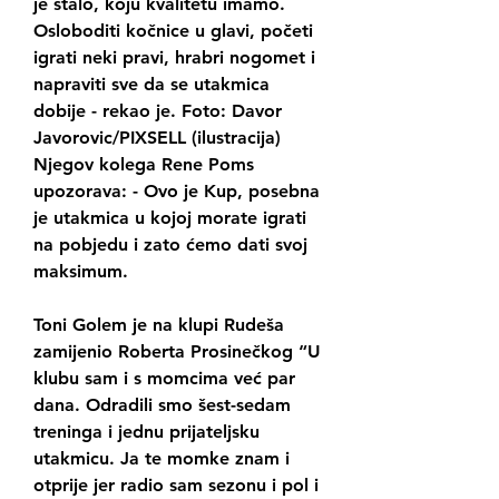
je stalo, koju kvalitetu imamo. 
Osloboditi kočnice u glavi, početi 
igrati neki pravi, hrabri nogomet i 
napraviti sve da se utakmica 
dobije - rekao je. Foto: Davor 
Javorovic/PIXSELL (ilustracija) 
Njegov kolega Rene Poms 
upozorava: - Ovo je Kup, posebna 
je utakmica u kojoj morate igrati 
na pobjedu i zato ćemo dati svoj 
maksimum.
Toni Golem je na klupi Rudeša 
zamijenio Roberta Prosinečkog “U 
klubu sam i s momcima već par 
dana. Odradili smo šest-sedam 
treninga i jednu prijateljsku 
utakmicu. Ja te momke znam i 
otprije jer radio sam sezonu i pol i 