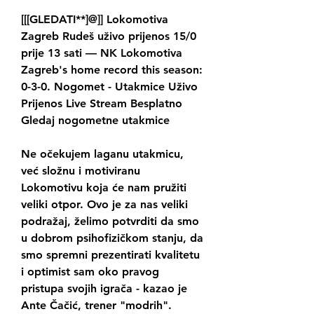
[[[GLEDATI**]@]] Lokomotiva 
Zagreb Rudeš uživo prijenos 15/0 
prije 13 sati — NK Lokomotiva 
Zagreb's home record this season: 
0-3-0. Nogomet - Utakmice Uživo 
Prijenos Live Stream Besplatno 
Gledaj nogometne utakmice
Ne očekujem laganu utakmicu, 
već složnu i motiviranu 
Lokomotivu koja će nam pružiti 
veliki otpor. Ovo je za nas veliki 
podražaj, želimo potvrditi da smo 
u dobrom psihofizičkom stanju, da 
smo spremni prezentirati kvalitetu 
i optimist sam oko pravog 
pristupa svojih igrača - kazao je 
Ante Čačić, trener "modrih". 