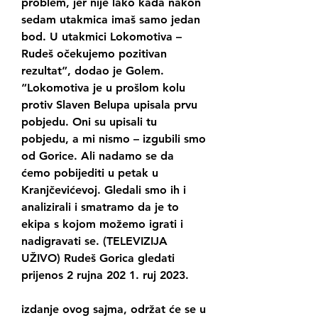
problem, jer nije lako kada nakon 
sedam utakmica imaš samo jedan 
bod. U utakmici Lokomotiva – 
Rudeš očekujemo pozitivan 
rezultat”, dodao je Golem. 
“Lokomotiva je u prošlom kolu 
protiv Slaven Belupa upisala prvu 
pobjedu. Oni su upisali tu 
pobjedu, a mi nismo – izgubili smo 
od Gorice. Ali nadamo se da 
ćemo pobijediti u petak u 
Kranjčevićevoj. Gledali smo ih i 
analizirali i smatramo da je to 
ekipa s kojom možemo igrati i 
nadigravati se. (TELEVIZIJA 
UŽIVO) Rudeš Gorica gledati 
prijenos 2 rujna 202 1. ruj 2023.
izdanje ovog sajma, održat će se u 