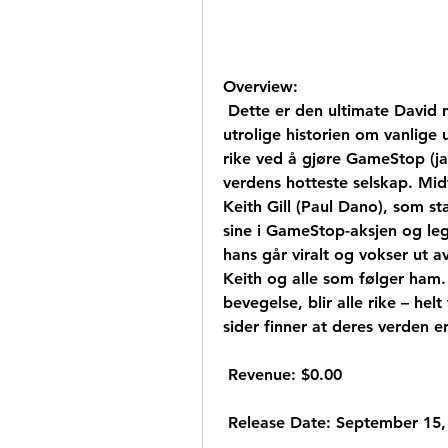
Overview:
 Dette er den ultimate David mot Goliat-fortellingen, basert på den  
utrolige historien om vanlige
rike ved å gjøre GameStop (ja, 
verdens hotteste selskap. Midt 
Keith Gill (Paul Dano), som sta
sine i GameStop-aksjen og legg
hans går viralt og vokser ut a
Keith og alle som følger ham. E
bevegelse, blir alle rike – hel
sider finner at deres verden e
 Revenue: $0.00
 Release Date: September 15,