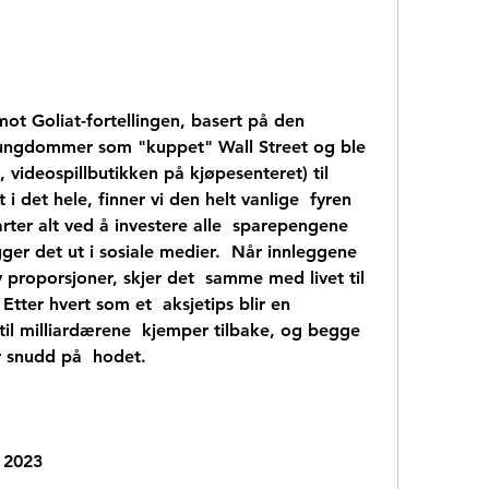
 ungdommer som "kuppet" Wall Street og ble  
videospillbutikken på kjøpesenteret) til  
i det hele, finner vi den helt vanlige  fyren 
rter alt ved å investere alle  sparepengene 
er det ut i sosiale medier.  Når innleggene 
v proporsjoner, skjer det  samme med livet til 
tter hvert som et  aksjetips blir en 
t til milliardærene  kjemper tilbake, og begge 
r snudd på  hodet.
 2023