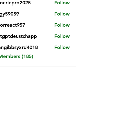
neriepro2025
Follow
gy59059
Follow
059
iorreact957
Follow
eact957
tgptdeustchapp
Follow
tdeustchapp
angibbsyxrd4018
Follow
bbsyxrd4018
 Members (185)