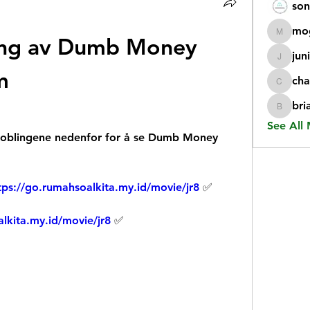
son
mo
ing av Dumb Money 
mogy59
jun
juniorr
m
cha
chatgp
bri
briangi
See All
 koblingene nedenfor for å se Dumb Money 
tps://go.rumahsoalkita.my.id/movie/jr8
 ✅
lkita.my.id/movie/jr8
 ✅