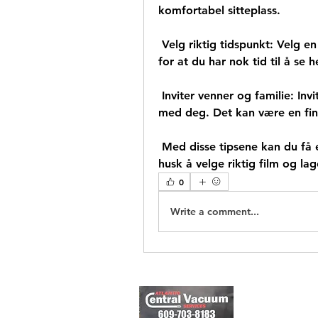
komfortabel sitteplass.
 Velg riktig tidspunkt: Velg en tid som passer for deg og gruppen din.  Sørg 
for at du har nok tid til å se 
 Inviter venner og familie: Inviter noen venner eller familie til å se  filmen 
med deg. Det kan være en fin
 Med disse tipsene kan du få en fantastisk filmopplevelse hjemme. Bare 
husk å velge riktig film og l
0
Write a comment...