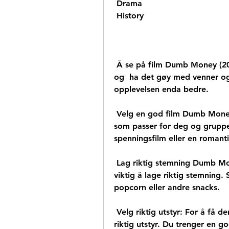
 Drama
 History
 Å se på film Dumb Money (2023) hjemme er en flott måte å slappe av på 
og  ha det gøy med venner og f
opplevelsen enda bedre.
 Velg en god film Dumb Money (2023): Først og fremst må du velge en film  
som passer for deg og gruppe
spenningsfilm eller en romanti
 Lag riktig stemning Dumb Money (2023): Når du har valgt filmen, er det  
viktig å lage riktig stemning. S
popcorn eller andre snacks.
 Velg riktig utstyr: For å få den beste opplevelsen, er det viktig å  velge 
riktig utstyr. Du trenger en go