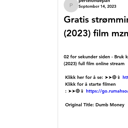
pertelondepan
September 14, 2023
pertelondepan
Gratis strømm
(2023) film mz
02 for sekunder siden - Bruk
(2023) full film online stream
 Klikk her for å se: ➤➤🔴📱 
ht
 Klikk for å starte filmen
 : ➤➤🔴📱 
https://go.rumahsoa
 Original Title: Dumb Money