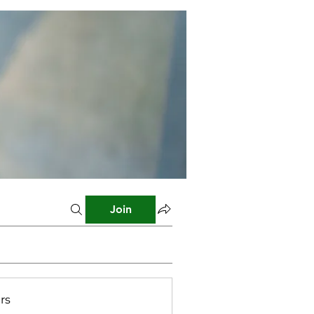
Join
rs