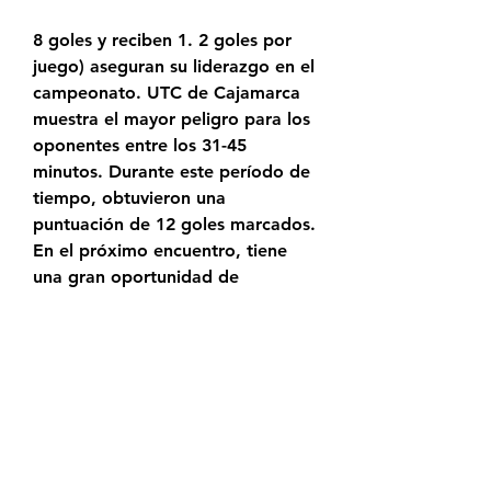
8 goles y reciben 1. 2 goles por 
juego) aseguran su liderazgo en el 
campeonato. UTC de Cajamarca 
muestra el mayor peligro para los 
oponentes entre los 31-45 
minutos. Durante este período de 
tiempo, obtuvieron una 
puntuación de 12 goles marcados. 
En el próximo encuentro, tiene 
una gran oportunidad de 
demostrar toda su potencia una 
vez más. Y si este equipo logra 
plasmar sus ideas en el campo de 
juego, lo sabremos muy pronto. 
Tabla del torneoEn este momento, 
los equipos se sitúan en la tabla 
del torneo de la siguiente manera: 
Atletico Grau ocupa el puesto 12, 