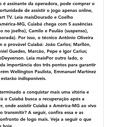
o é assinante da operadora, pode comprar o 
rtunidade de assistir o jogo apenas online, 
art TV. Leia maisDourado e Coelho 
 América-MG, Cuiabá chega com 5 ausências 
o no joelho), Camilo e Paulão (suspenso), 
rada). Por isso, o técnico Antônio Oliveira 
o provável Cuiabá: João Carlos; Marllón, 
iel Guedes, Marcão, Pepe e Igor Carius; 
 eDeyverson. Leia maisPor outro lado, o 
a importância dos três pontos para garantir 
 porém Wellington Paulista, Emmanuel Martínez 
estarão indisponíveis.
rminado a conquistar mais uma vitória e 
Já o Cuiabá busca a recuperação após a 
r, onde assistir Cuiabá x América-MG ao vivo 
ransmitir? A seguir, confira essa e as 
nfronto de logo mais. Veja a seguir o que 
e hoje.