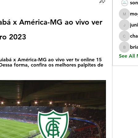
son
mo
mogy59
abá x América-MG ao vivo ver 
jun
juniorr
bro 2023
cha
chatgp
bri
briangi
See All
iabá x América-MG ao vivo ver tv online 15 
essa forma, confira os melhores palpites de 