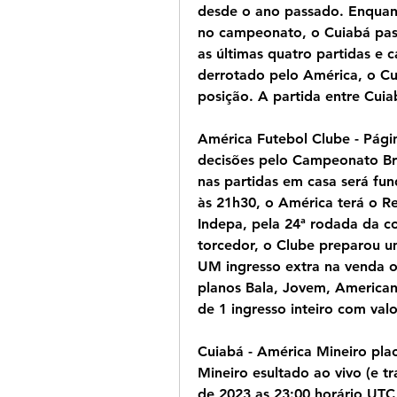
desde o ano passado. Enquan
no campeonato, o Cuiabá pas
as últimas quatro partidas e c
derrotado pelo América, o Cu
posição. A partida entre Cu
América Futebol Clube - Págin
decisões pelo Campeonato Bra
nas partidas em casa será fun
às 21h30, o América terá o Re
Indepa, pela 24ª rodada da c
torcedor, o Clube preparou u
UM ingresso extra na venda o
planos Bala, Jovem, American
de 1 ingresso inteiro com val
Cuiabá - América Mineiro pla
Mineiro esultado ao vivo (e tr
de 2023 as 23:00 horário UTC