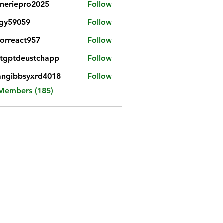
neriepro2025
Follow
gy59059
Follow
059
iorreact957
Follow
eact957
tgptdeustchapp
Follow
tdeustchapp
angibbsyxrd4018
Follow
bbsyxrd4018
 Members (185)