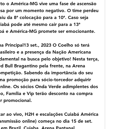
to o América-MG vive uma fase de ascensão 
sa por um momento negativo. O time perdeu 
aiu da 8ª colocação para a 10ª. Caso seja 
iabá pode até mesmo cair para a 13ª 
iabá e América-MG promete ser emocionante.
a Principal13 set., 2023 O Coelho só terá 
sileiro e a presença da Nação Americana 
damental na busca pelo objetivo! Nesta terça, 
d Bull Bragantino pela frente, na Arena 
ompetição. Sabendo da importância do seu 
ma promoção para sócio-torcedor adquirir 
nline. Os sócios Onda Verde adimplentes dos 
o, Família e Vip terão desconto na compra 
or promocional.
car ao vivo, H2H e escalações Cuiabá América 
ansmissão online) começa no dia 15 de set. 
 em Brazil, Cuiaba, Arena Pantanal