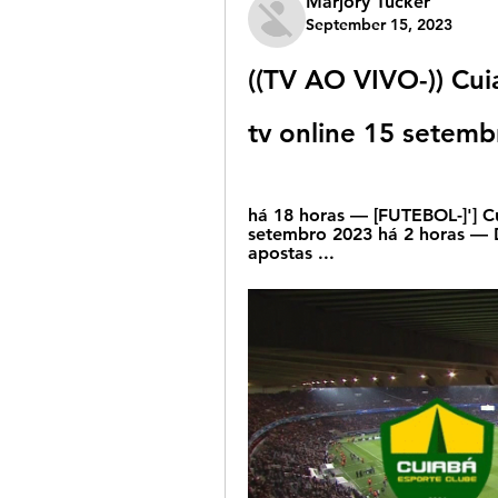
Marjory Tucker
September 15, 2023
((TV AO VIVO-)) Cui
tv online 15 setem
há 18 horas — [FUTEBOL-]'] Cu
setembro 2023 há 2 horas — D
apostas ...