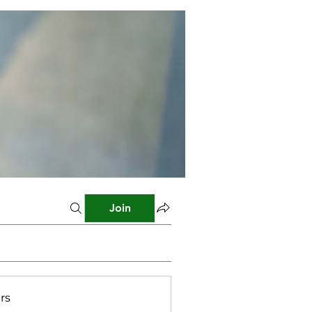
Join
rs