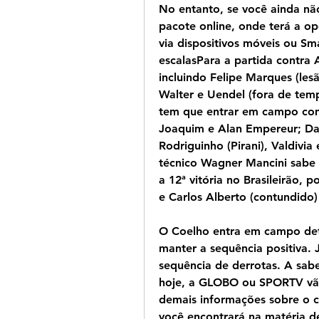
No entanto, se você ainda nã
pacote online, onde terá a opo
via dispositivos móveis ou Sm
escalasPara a partida contra
incluindo Felipe Marques (lesã
Walter e Uendel (fora de tempo
tem que entrar em campo com 
Joaquim e Alan Empereur; Dan
Rodriguinho (Pirani), Valdivia
técnico Wagner Mancini sabe d
a 12ª vitória no Brasileirão,
e Carlos Alberto (contundido) 
O Coelho entra em campo dete
manter a sequência positiva. 
sequência de derrotas. A sabe
hoje, a GLOBO ou SPORTV vão t
demais informações sobre o co
você encontrará na matéria d