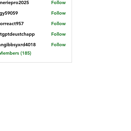
neriepro2025
Follow
gy59059
Follow
059
iorreact957
Follow
eact957
tgptdeustchapp
Follow
tdeustchapp
angibbsyxrd4018
Follow
bbsyxrd4018
 Members (185)