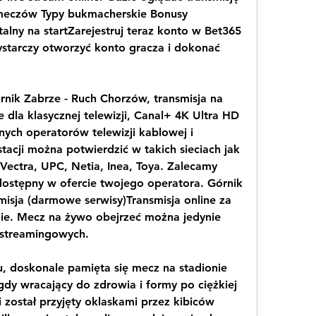
 meczów Typy bukmacherskie Bonusy 
lny na startZarejestruj teraz konto w Bet365 
ystarczy otworzyć konto gracza i dokonać 
rnik Zabrze - Ruch Chorzów, transmisja na 
e dla klasycznej telewizji, Canal+ 4K Ultra HD 
ych operatorów telewizji kablowej i 
stacji można potwierdzić w takich sieciach jak 
 Vectra, UPC, Netia, Inea, Toya. Zalecamy 
 dostępny w ofercie twojego operatora. Górnik 
isja (darmowe serwisy)Transmisja online za 
zie. Mecz na żywo obejrzeć można jedynie 
 streamingowych.
 doskonale pamięta się mecz na stadionie 
gdy wracający do zdrowia i formy po ciężkiej 
 został przyjęty oklaskami przez kibiców 