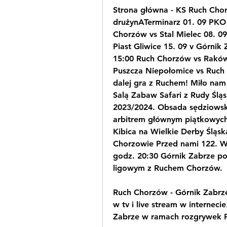
Strona główna - KS Ruch Cho
drużynATerminarz 01. 09 PKO B
Chorzów vs Stal Mielec 08. 09
Piast Gliwice 15. 09 v Górnik 
15:00 Ruch Chorzów vs Raków 
Puszcza Niepołomice vs Ruch 
dalej gra z Ruchem! Miło nam
Salą Zabaw Safari z Rudy Śląs
2023/2024. Obsada sędziowsk
arbitrem głównym piątkowych 
Kibica na Wielkie Derby Śląsk
Chorzowie Przed nami 122. Wie
godz. 20:30 Górnik Zabrze po 
ligowym z Ruchem Chorzów.
Ruch Chorzów - Górnik Zabrze
w tv i live stream w interneci
Zabrze w ramach rozgrywek P