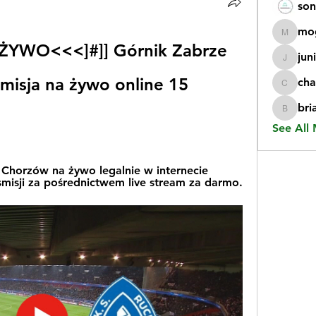
son
mo
mogy59
ŻYWO<<<]#]] Górnik Zabrze 
jun
juniorr
isja na żywo online 15 
cha
chatgp
bri
briangi
See All
 Chorzów na żywo legalnie w internecie 
ansmisji za pośrednictwem live stream za darmo.