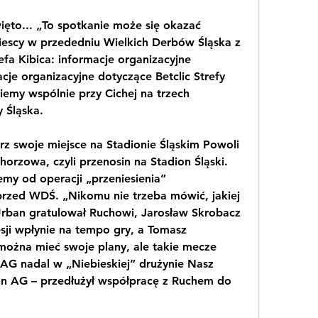
ięto... „To spotkanie może się okazać 
scy w przededniu Wielkich Derbów Śląska z 
fa Kibica: informacje organizacyjne 
e organizacyjne dotyczące Betclic Strefy 
iemy wspólnie przy Cichej na trzech 
 Śląska.
z swoje miejsce na Stadionie Śląskim Powoli 
orzowa, czyli przenosin na Stadion Śląski. 
my od operacji „przeniesienia” 
rzed WDŚ. „Nikomu nie trzeba mówić, jakiej 
rban gratulował Ruchowi, Jarosław Skrobacz 
ji wpłynie na tempo gry, a Tomasz 
ożna mieć swoje plany, ale takie mecze 
AG nadal w „Niebieskiej” drużynie Nasz 
n AG – przedłużył współpracę z Ruchem do 