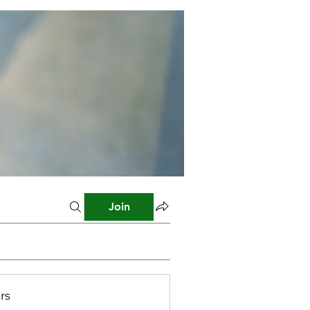
Join
rs