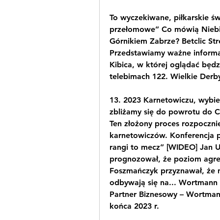
To wyczekiwane, piłkarskie św
przełomowe” Co mówią Niebie
Górnikiem Zabrze? Betclic Stre
Przedstawiamy ważne informacj
Kibica, w której oglądać będz
telebimach 122. Wielkie Derby
13. 2023 Karnetowiczu, wybier
zbliżamy się do powrotu do Ch
Ten złożony proces rozpocznie
karnetowiczów. Konferencja p
rangi to mecz” [WIDEO] Jan U
prognozował, że poziom agres
Foszmańczyk przyznawał, że m
odbywają się na... Wortmann 
Partner Biznesowy – Wortman
końca 2023 r.