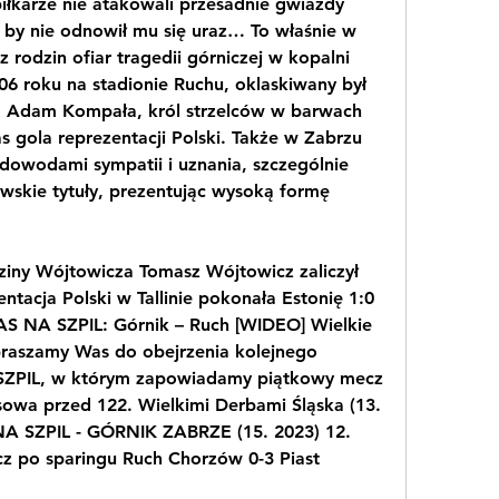
iłkarze nie atakowali przesadnie gwiazdy 
, by nie odnowił mu się uraz… To właśnie w 
rodzin ofiar tragedii górniczej w kopalni 
 roku na stadionie Ruchu, oklaskiwany był 
ka Adam Kompała, król strzelców w barwach 
s gola reprezentacji Polski. Także w Zabrzu 
 dowodami sympatii i uznania, szczególnie 
wskie tytuły, prezentując wysoką formę 
ziny Wójtowicza Tomasz Wójtowicz zaliczył 
tacja Polski w Tallinie pokonała Estonię 1:0 
AS NA SZPIL: Górnik – Ruch [WIDEO] Wielkie 
praszamy Was do obejrzenia kolejnego 
ZPIL, w którym zapowiadamy piątkowy mecz 
sowa przed 122. Wielkimi Derbami Śląska (13. 
NA SZPIL - GÓRNIK ZABRZE (15. 2023) 12. 
z po sparingu Ruch Chorzów 0-3 Piast 