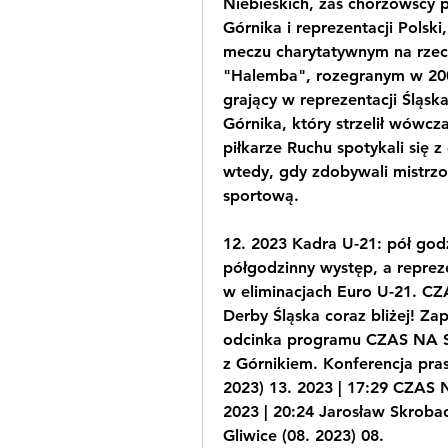
Niebieskich, zaś chorzowscy p
Górnika i reprezentacji Polski
meczu charytatywnym na rzecz 
"Halemba", rozegranym w 2006
grający w reprezentacji Śląs
Górnika, który strzelił wówcza
piłkarze Ruchu spotykali się z
wtedy, gdy zdobywali mistrzo
sportową.
12. 2023 Kadra U-21: pół god
półgodzinny występ, a reprezen
w eliminacjach Euro U-21. CZ
Derby Śląska coraz bliżej! Za
odcinka programu CZAS NA S
z Górnikiem. Konferencja pra
2023) 13. 2023 | 17:29 CZAS 
2023 | 20:24 Jarosław Skrobac
Gliwice (08. 2023) 08.