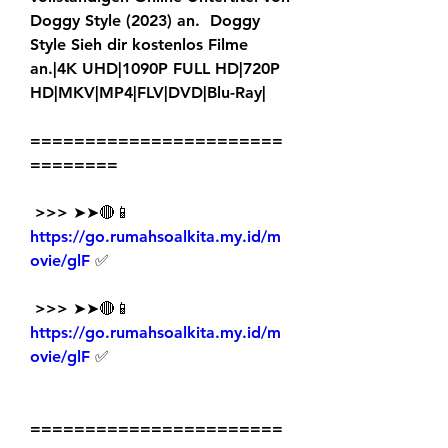
Doggy Style (2023) an.  Doggy 
Style Sieh dir kostenlos Filme 
an.|4K UHD|1090P FULL HD|720P  
HD|MKV|MP4|FLV|DVD|Blu-Ray|
=======================
========
 >>> ➤➤🔴📱 
https://go.rumahsoalkita.my.id/m
ovie/glF
 ✅
 >>> ➤➤🔴📱 
https://go.rumahsoalkita.my.id/m
ovie/glF
 ✅
=======================