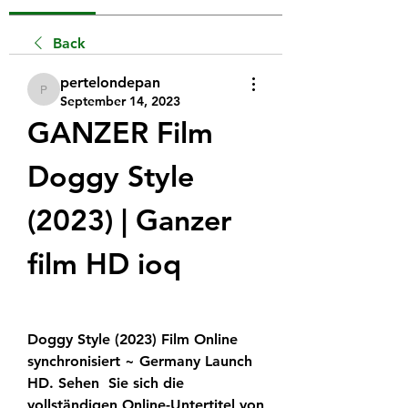
Back
pertelondepan
pertelondepan
September 14, 2023
GANZER Film 
Doggy Style 
(2023) | Ganzer 
film HD ioq
Doggy Style (2023) Film Online 
synchronisiert ~ Germany Launch 
HD. Sehen  Sie sich die 
vollständigen Online-Untertitel von 