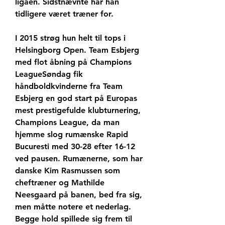
ligaen. Sidstnævnte har han 
tidligere været træner for.
I 2015 strøg hun helt til tops i 
Helsingborg Open. Team Esbjerg 
med flot åbning på Champions 
LeagueSøndag fik 
håndboldkvinderne fra Team 
Esbjerg en god start på Europas 
mest prestigefulde klubturnering, 
Champions League, da man 
hjemme slog rumænske Rapid 
Bucuresti med 30-28 efter 16-12 
ved pausen. Rumænerne, som har 
danske Kim Rasmussen som 
cheftræner og Mathilde 
Neesgaard på banen, bed fra sig, 
men måtte notere et nederlag. 
Begge hold spillede sig frem til 