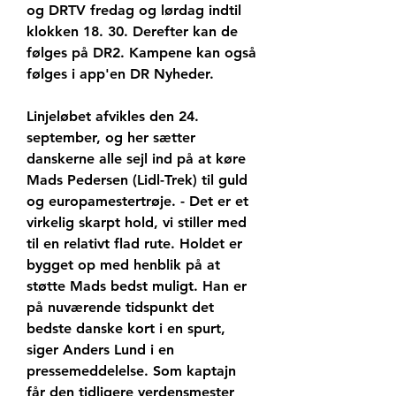
og DRTV fredag og lørdag indtil 
klokken 18. 30. Derefter kan de 
følges på DR2. Kampene kan også 
følges i app'en DR Nyheder.
Linjeløbet afvikles den 24. 
september, og her sætter 
danskerne alle sejl ind på at køre 
Mads Pedersen (Lidl-Trek) til guld 
og europamestertrøje. - Det er et 
virkelig skarpt hold, vi stiller med 
til en relativt flad rute. Holdet er 
bygget op med henblik på at 
støtte Mads bedst muligt. Han er 
på nuværende tidspunkt det 
bedste danske kort i en spurt, 
siger Anders Lund i en 
pressemeddelelse. Som kaptajn 
får den tidligere verdensmester 