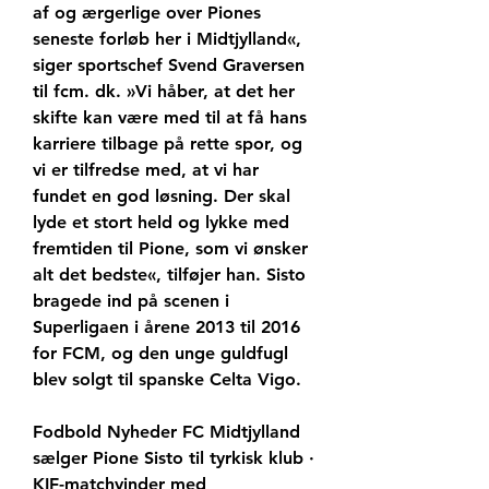
af og ærgerlige over Piones 
seneste forløb her i Midtjylland«, 
siger sportschef Svend Graversen 
til fcm. dk. »Vi håber, at det her 
skifte kan være med til at få hans 
karriere tilbage på rette spor, og 
vi er tilfredse med, at vi har 
fundet en god løsning. Der skal 
lyde et stort held og lykke med 
fremtiden til Pione, som vi ønsker 
alt det bedste«, tilføjer han. Sisto 
bragede ind på scenen i 
Superligaen i årene 2013 til 2016 
for FCM, og den unge guldfugl 
blev solgt til spanske Celta Vigo.
Fodbold Nyheder FC Midtjylland 
sælger Pione Sisto til tyrkisk klub · 
KIF-matchvinder med 