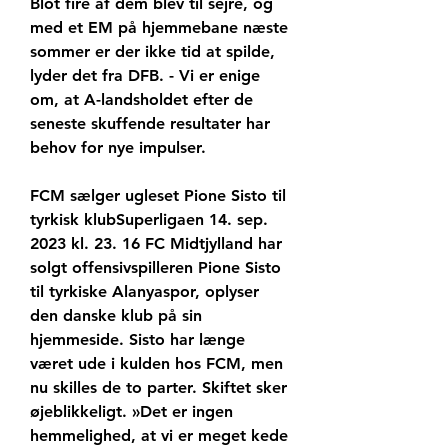
Blot fire af dem blev til sejre, og 
med et EM på hjemmebane næste 
sommer er der ikke tid at spilde, 
lyder det fra DFB. - Vi er enige 
om, at A-landsholdet efter de 
seneste skuffende resultater har 
behov for nye impulser.
FCM sælger ugleset Pione Sisto til 
tyrkisk klubSuperligaen 14. sep. 
2023 kl. 23. 16 FC Midtjylland har 
solgt offensivspilleren Pione Sisto 
til tyrkiske Alanyaspor, oplyser 
den danske klub på sin 
hjemmeside. Sisto har længe 
været ude i kulden hos FCM, men 
nu skilles de to parter. Skiftet sker 
øjeblikkeligt. »Det er ingen 
hemmelighed, at vi er meget kede 