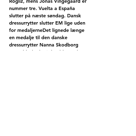
Rogliz, mens Jonas Vingegaard er 
nummer tre. Vuelta a España 
slutter på næste søndag. Dansk 
dressurrytter slutter EM lige uden 
for medaljerneDet lignede længe 
en medalje til den danske 
dressurrytter Nanna Skodborg 
Merrald, da der i dag blev redet 
disciplinen Grand Prix Kür ved 
EM. Da der manglede tre ryttere, 
førte danskeren, men da 
konkurrencen var slut måtte hun 
nøjes med en fjerdeplads.
Nanna Skodborg Merrald kan dog 
gå fra dette EM med hovedet 
højt. I dagens Grand Prix Kür satte 
hun personligrekord med 89, 546 
procent, tidligere ved EM hentede 