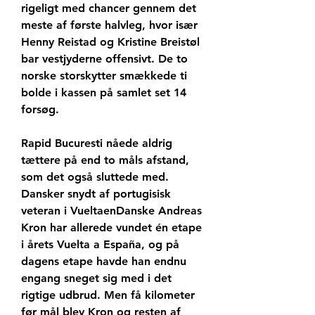
rigeligt med chancer gennem det 
meste af første halvleg, hvor især 
Henny Reistad og Kristine Breistøl 
bar vestjyderne offensivt. De to 
norske storskytter smækkede ti 
bolde i kassen på samlet set 14 
forsøg.
Rapid Bucuresti nåede aldrig 
tættere på end to måls afstand, 
som det også sluttede med. 
Dansker snydt af portugisisk 
veteran i VueltaenDanske Andreas 
Kron har allerede vundet én etape 
i årets Vuelta a España, og på 
dagens etape havde han endnu 
engang sneget sig med i det 
rigtige udbrud. Men få kilometer 
før mål blev Kron og resten af 