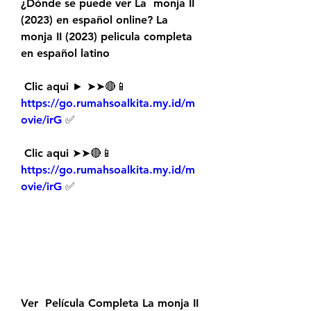
¿Dónde se puede ver La  monja II 
(2023) en español online? La 
monja II (2023) pelicula completa  
en español latino
 Clic aqui ► ➤➤🔴📱 
https://go.rumahsoalkita.my.id/m
ovie/irG
 ✅
 Clic aqui ➤➤🔴📱 
https://go.rumahsoalkita.my.id/m
ovie/irG
 ✅
Ver  Película Completa La monja II 